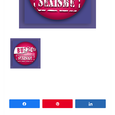
Partagez
Épingle
Partagez