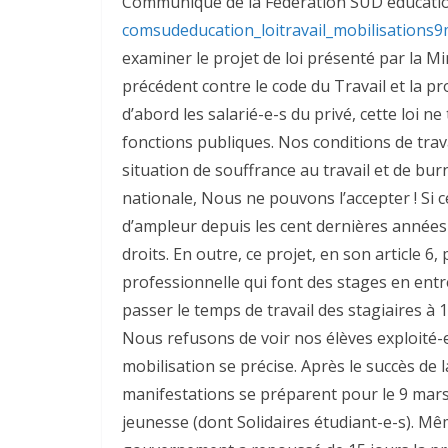
Communiqué de la Fédération SUD éducatio
comsudeducation_loitravail_mobilisations9
examiner le projet de loi présenté par la Mi
précédent contre le code du Travail et la pr
d’abord les salarié-e-s du privé, cette loi n
fonctions publiques. Nos conditions de trava
situation de souffrance au travail et de bu
nationale, Nous ne pouvons l’accepter ! Si c
d’ampleur depuis les cent dernières années 
droits. En outre, ce projet, en son article 6,
professionnelle qui font des stages en entre
passer le temps de travail des stagiaires à
Nous refusons de voir nos élèves exploité-e-
mobilisation se précise. Après le succès de l
manifestations se préparent pour le 9 mars,
jeunesse (dont Solidaires étudiant-e-s). Mêm