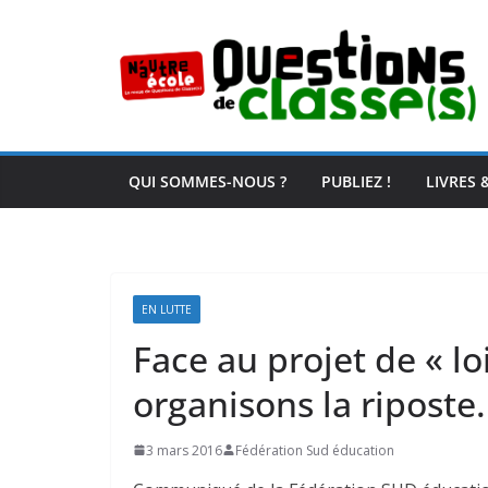
Passer
au
contenu
QUI SOMMES-NOUS ?
PUBLIEZ !
LIVRES 
EN LUTTE
Face au projet de « loi
organisons la riposte.
3 mars 2016
Fédération Sud éducation