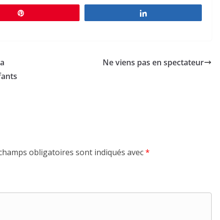
Épingle
Partagez
la
Ne viens pas en spectateur
fants
champs obligatoires sont indiqués avec
*