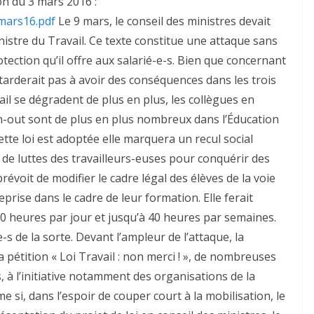
n du 3 mars 2016 :
mars16.pdf
Le 9 mars, le conseil des ministres devait
nistre du Travail. Ce texte constitue une attaque sans
otection qu’il offre aux salarié-e-s. Bien que concernant
e tarderait pas à avoir des conséquences dans les trois
il se dégradent de plus en plus, les collègues en
rn-out sont de plus en plus nombreux dans l’Éducation
ette loi est adoptée elle marquera un recul social
de luttes des travailleurs-euses pour conquérir des
 prévoit de modifier le cadre légal des élèves de la voie
prise dans le cadre de leur formation. Elle ferait
 10 heures par jour et jusqu’à 40 heures par semaines.
s de la sorte. Devant l’ampleur de l’attaque, la
a pétition « Loi Travail : non merci ! », de nombreuses
 à l’initiative notamment des organisations de la
e si, dans l’espoir de couper court à la mobilisation, le