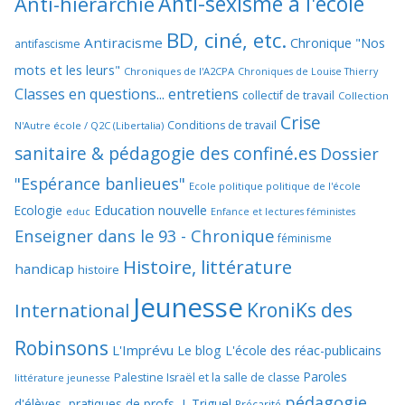
Anti-sexisme à l'école
Anti-hiérarchie
BD, ciné, etc.
Antiracisme
Chronique "Nos
antifascisme
mots et les leurs"
Chroniques de l'A2CPA
Chroniques de Louise Thierry
Classes en questions... entretiens
collectif de travail
Collection
Crise
Conditions de travail
N'Autre école / Q2C (Libertalia)
sanitaire & pédagogie des confiné.es
Dossier
"Espérance banlieues"
Ecole politique politique de l'école
Education nouvelle
Ecologie
educ
Enfance et lectures féministes
Enseigner dans le 93 - Chronique
féminisme
Histoire, littérature
handicap
histoire
Jeunesse
KroniKs des
International
Robinsons
L'Imprévu
Le blog L'école des réac-publicains
Paroles
Palestine Israël et la salle de classe
littérature jeunesse
pédagogie
d'élèves, pratiques de profs, J. Triguel
Précarité