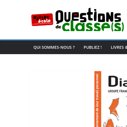
Passer
au
contenu
QUI SOMMES-NOUS ?
PUBLIEZ !
LIVRES 