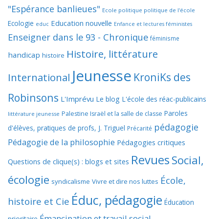
"Espérance banlieues"
Ecole politique politique de l'école
Education nouvelle
Ecologie
educ
Enfance et lectures féministes
Enseigner dans le 93 - Chronique
féminisme
Histoire, littérature
handicap
histoire
Jeunesse
KroniKs des
International
Robinsons
L'Imprévu
Le blog L'école des réac-publicains
Paroles
Palestine Israël et la salle de classe
littérature jeunesse
pédagogie
d'élèves, pratiques de profs, J. Triguel
Précarité
Pédagogie de la philosophie
Pédagogies critiques
Revues
Social,
Questions de clique(s) : blogs et sites
écologie
École,
syndicalisme
Vivre et dire nos luttes
Éduc, pédagogie
histoire et Cie
Éducation
Émancipation et travail social
prioritaire