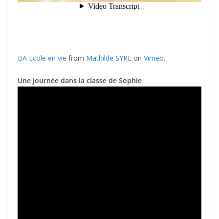
BA Ecole en vie
from
Mathilde SYRE
on
Vimeo
.
Une journée dans la classe de Sophie