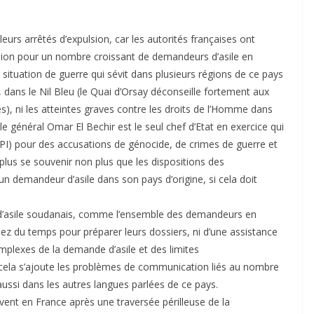
eurs arrêtés d’expulsion, car les autorités françaises ont
sion pour un nombre croissant de demandeurs d’asile en
tuation de guerre qui sévit dans plusieurs régions de ce pays
ans le Nil Bleu (le Quai d’Orsay déconseille fortement aux
s), ni les atteintes graves contre les droits de l’Homme dans
e général Omar El Bechir est le seul chef d’Etat en exercice qui
(TPI) pour des accusations de génocide, de crimes de guerre et
plus se souvenir non plus que les dispositions des
’un demandeur d’asile dans son pays d’origine, si cela doit
 d’asile soudanais, comme l’ensemble des demandeurs en
ez du temps pour préparer leurs dossiers, ni d’une assistance
plexes de la demande d’asile et des limites
A cela s’ajoute les problèmes de communication liés au nombre
aussi dans les autres langues parlées de ce pays.
vent en France après une traversée périlleuse de la