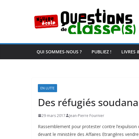
Passer
au
contenu
QUI SOMMES-NOUS ?
PUBLIEZ !
LIVRES 
EN LUTTE
Des réfugiés soudanai
29 mars 2017
Jean-Pierre Fournier
Rassemblement pour protester contre l’expulsion 
devant le ministère des Affaires Etrangères vendre