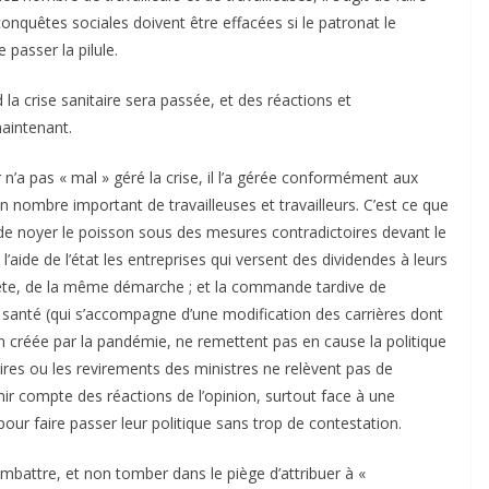
onquêtes sociales doivent être effacées si le patronat le
passer la pilule.
a crise sanitaire sera passée, et des réactions et
maintenant.
 n’a pas « mal » géré la crise, il l’a gérée conformément aux
un nombre important de travailleuses et travailleurs. C’est ce que
 de noyer le poisson sous des mesures contradictoires devant le
e l’aide de l’état les entreprises qui versent des dividendes à leurs
rète, de la même démarche ; et la commande tardive de
 santé (qui s’accompagne d’une modification des carrières dont
ion créée par la pandémie, ne remettent pas en cause la politique
res ou les revirements des ministres ne relèvent pas de
ir compte des réactions de l’opinion, surtout face à une
pour faire passer leur politique sans trop de contestation.
combattre, et non tomber dans le piège d’attribuer à «