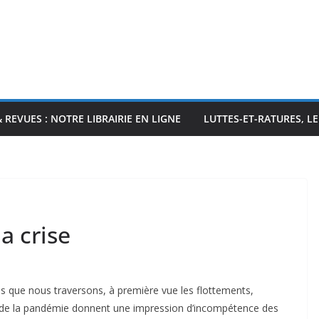
& REVUES : NOTRE LIBRAIRIE EN LIGNE
LUTTES-ET-RATURES, L
la crise
rus que nous traversons, à première vue les flottements,
on de la pandémie donnent une impression d’incompétence des