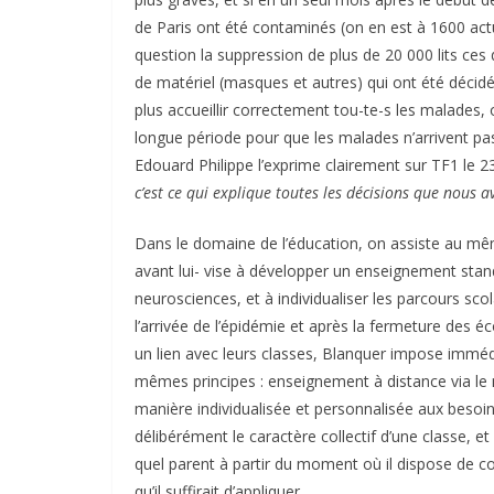
de Paris ont été contaminés (on en est à 1600 actu
question la suppression de plus de 20 000 lits ces 
de matériel (masques et autres) qui ont été décidée
plus accueillir correctement tou-te-s les malades, o
longue période pour que les malades n’arrivent pas 
Edouard Philippe l’exprime clairement sur TF1 le 2
c’est ce qui explique toutes les décisions que nous a
Dans le domaine de l’éducation, on assiste au mêm
avant lui- vise à développer un enseignement stand
neurosciences, et à individualiser les parcours scol
l’arrivée de l’épidémie et après la fermeture des é
un lien avec leurs classes, Blanquer impose imméd
mêmes principes : enseignement à distance via le 
manière individualisée et personnalisée aux besoi
délibérément le caractère collectif d’une classe, et
quel parent à partir du moment où il dispose de cou
qu’il suffirait d’appliquer.