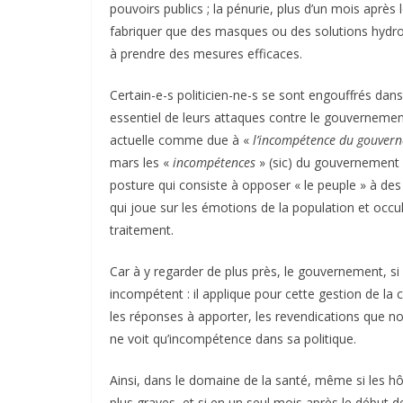
pouvoirs publics ; la pénurie, plus d’un mois après l
fabriquer que des masques ou des solutions hydr
à prendre des mesures efficaces.
Certain-e-s politicien-ne-s se sont engouffrés dan
essentiel de leurs attaques contre le gouvernement.
actuelle comme due à «
l’incompétence du gouver
mars les «
incompétences
» (sic) du gouvernement 
posture qui consiste à opposer « le peuple » à d
qui joue sur les émotions de la population et occul
traitement.
Car à y regarder de plus près, le gouvernement, 
incompétent : il applique pour cette gestion de la cr
les réponses à apporter, les revendications que 
ne voit qu’incompétence dans sa politique.
Ainsi, dans le domaine de la santé, même si les hô
plus graves, et si en un seul mois après le début 