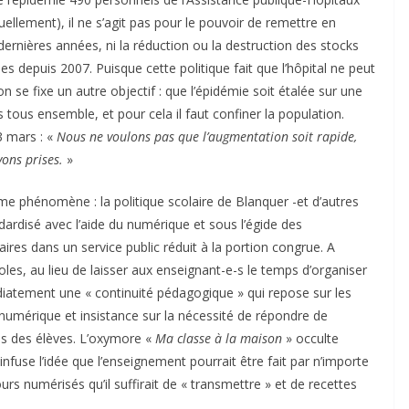
ellement), il ne s’agit pas pour le pouvoir de remettre en
dernières années, ni la réduction ou la destruction des stocks
s depuis 2007. Puisque cette politique fait que l’hôpital ne peut
n se fixe un autre objectif : que l’épidémie soit étalée sur une
tous ensemble, et pour cela il faut confiner la population.
3 mars : «
Nous ne voulons pas que l’augmentation soit rapide,
vons prises.
»
e phénomène : la politique scolaire de Blanquer -et d’autres
ardisé avec l’aide du numérique et sous l’égide des
aires dans un service public réduit à la portion congrue. A
coles, au lieu de laisser aux enseignant-e-s le temps d’organiser
iatement une « continuité pédagogique » qui repose sur les
numérique et insistance sur la nécessité de répondre de
ns des élèves. L’oxymore «
Ma classe à la maison
» occulte
 infuse l’idée que l’enseignement pourrait être fait par n’importe
rs numérisés qu’il suffirait de « transmettre » et de recettes