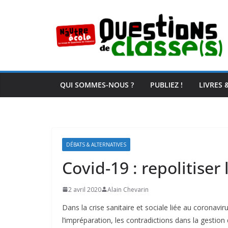
Passer
au
contenu
QUI SOMMES-NOUS ?
PUBLIEZ !
LIVRES 
DÉBATS & ALTERNATIVES
Covid-19 : repolitiser 
2 avril 2020
Alain Chevarin
Dans la crise sanitaire et sociale liée au coronavi
l’impréparation, les contradictions dans la gesti