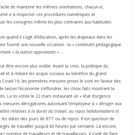
s facile de maintenir les mêmes orientations, chacun-e,
tumé-e à respecter ces procédures numériques et
iquer les consignes même les plus contraires aux habitudes
n quand il s’agit d’éducation, après les drapeaux dans les
itaire fournit une nouvelle occasion : la « continuité pédagogique
lement «
la nation apprenante
» …
être encore plus visible. Avant la crise, la politique du
ail et à réduire les acquis sociaux au bénéfice du grand
du Covid-19, les premières mesures prises le sont en faveur des
e laisser l’économie s’effondrer, les choix faits montrent la
ts. La loi votée le 22 mars instaurant un « état d’urgence
s mesures dérogatoires autorisant l’employeur à «
déroger aux
nelles relatives à la durée du travail, au repos hebdomadaire et
 les dates des jours de RTT ou de repos. Il est question de
rgés de travailler jusqu’à 60 heures par semaine. Là encore,
nombre de travailleurs et de travailleuses, il s’agit de faire