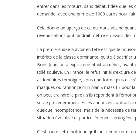
entrer dans les mœurs, sans débat, l’idée que les c
demande, avec une prime de 1000 euros pour faire 
Cela donne un aperçu de ce qui nous attend quand l
revendications qu’il faudrait mettre en avant dès 
La première idée à avoir en tête est que le pouvoir
intérêts de la classe dominante, quitte à sacrifier 
Boris Johnson a explicitement dit au début, avant
tollé soulevé. En France, le refus initial d’exclure d
actionnaires témoigne, sous une forme plus disc
masques ou l’annonce d’un plan « massif » pour la
on peut craindre le pire), s’ils répondent à l’émot
suivie précédemment. Et les annonces contradictoi
quelque incompétence, mais de la nécessité de ten
situation évolutive et particulièrement anxiogène, 
C’est toute cette politique qu’il faut dénoncer et 