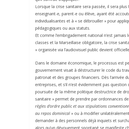
Lorsque la crise sanitaire sera passée, il sera plu
enseignant-e, parent-e ou élève, ayant été accou
individualisantes et à « se débrouiller » pour appl
pédagogiques ou aux statuts.
Et comme l’embrigadement national n’est jamais loi
classes et la Marseillaise obligatoire, la crise san
» organisée via l’audiovisuel public devient officiel
Dans le domaine économique, le processus est peut-
gouvernement visait à déstructurer le code du trav
patronat et des groupes financiers. Dès l’arrivée 
entreprises, et s’il n’est évidemment pas question d
poursuite de la même politique destructrice de droi
sanitaire » permet de prendre par ordonnances de
règles d’ordre public et aux stipulations convention
au repos dominical
» ou à modifier unilatéralement
demander à des personnels déjà inquiets et surcha
alors qu’un dévouement spontané se manifeste chez 