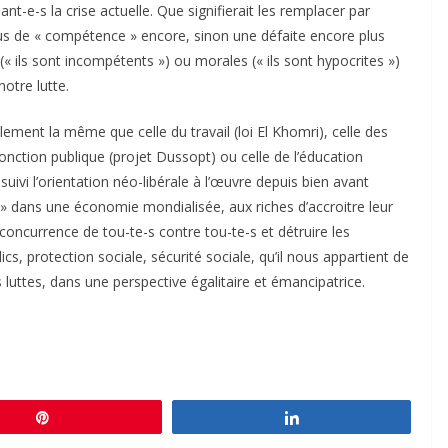
t-e-s la crise actuelle. Que signifierait les remplacer par
us de « compétence » encore, sinon une défaite encore plus
 (« ils sont incompétents ») ou morales (« ils sont hypocrites »)
notre lutte.
ement la même que celle du travail (loi El Khomri), celle des
Fonction publique (projet Dussopt) ou celle de l’éducation
uivi l’orientation néo-libérale à l’œuvre depuis bien avant
» dans une économie mondialisée, aux riches d’accroitre leur
 concurrence de tou-te-s contre tou-te-s et détruire les
lics, protection sociale, sécurité sociale, qu’il nous appartient de
uttes, dans une perspective égalitaire et émancipatrice.
Épingle
Partagez