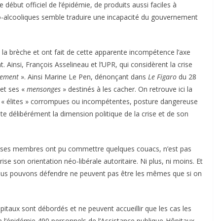
e début officiel de l’épidémie, de produits aussi faciles à
o-alcooliques semble traduire une incapacité du gouvernement
s la brèche et ont fait de cette apparente incompétence l’axe
 Ainsi, François Asselineau et l’UPR, qui considèrent la crise
nement
». Ainsi Marine Le Pen, dénonçant dans
Le Figaro
du 28
et ses «
mensonges
» destinés à les cacher. On retrouve ici la
es « élites » corrompues ou incompétentes, posture dangereuse
te délibérément la dimension politique de la crise et de son
si ses membres ont pu commettre quelques couacs, n’est pas
ise son orientation néo-libérale autoritaire. Ni plus, ni moins. Et
nous pouvons défendre ne peuvent pas être les mêmes que si on
pitaux sont débordés et ne peuvent accueillir que les cas les
de l’épidémie 490 personnels de l’Assistance publique-Hôpitaux