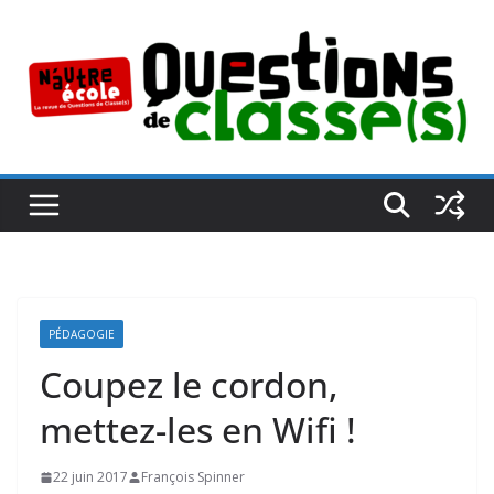
Passer
au
contenu
PÉDAGOGIE
Coupez le cordon,
mettez-les en Wifi !
22 juin 2017
François Spinner