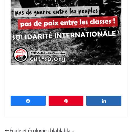
Partagez
Épingle
Partagez
École et écologie : blablabla…