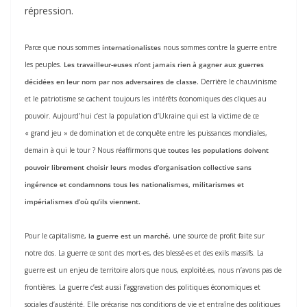
répression.
Parce que nous sommes
internationalistes
nous sommes contre la guerre entre
les peuples.
L
es travailleur-euses
n’
ont
jamais rien à gagner aux guerres
décidées en leur nom par
nos adversaires de classe
.
Derrière le chauvinisme
et le patriotisme se cachent toujours les intérêts économiques des cliques au
pouvoir. Aujourd’hui c’est la population d’Ukraine qui est la victime de ce
« grand jeu » de domination et de conquête entre les puissances mondiales,
demain à qui le tour ? Nous réaffirmons que
toutes les populations doivent
pouvoir librement choisir leurs modes d’organisation collective sans
ingérence
et
condamnons tous les
nationalismes,
militarismes et
impérialismes d’où qu’ils viennent.
Pour le capitalisme,
l
a guerre est un marché
, une source de profit faite sur
notre dos. La guerre ce sont des mort-es, des blessé-es et des exils massifs. La
guerre est un enjeu de territoire alors que nous, exploité.es, nous n’avons pas de
frontières. La guerre c’est aussi l’aggravation des politiques économiques et
sociales d’austérité. Elle précarise nos conditions de vie et entraîne des politiques