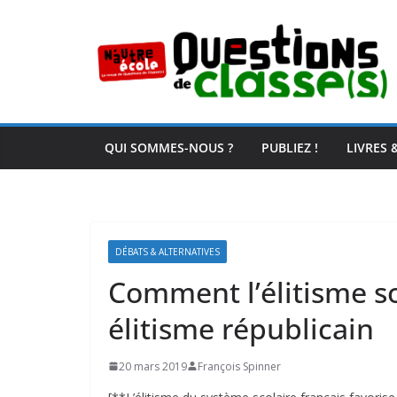
Passer
au
contenu
QUI SOMMES-NOUS ?
PUBLIEZ !
LIVRES 
DÉBATS & ALTERNATIVES
Comment l’élitisme so
élitisme républicain
20 mars 2019
François Spinner