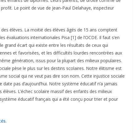
se les enfants de diplômés. Leurs parents, de droite comme de
profit. Le point de vue de Jean-Paul Delahaye, inspecteur
% des élèves. La moitié des élèves âgés de 15 ans comptent
 évaluations internationales Pisa [1] de l’OCDE. Il faut s’en
e grand écart qui existe entre les résultats de ceux qui
nnes et favorisées, et les difficultés lourdes rencontrées aux
ême génération, issus pour la plupart des milieux populaires.
sociale pèse le plus sur les destins scolaires. Notre élitisme est
tisme social qui ne veut pas dire son nom. Cette injustice sociale
ne date pas d’aujourd’hui. Notre système éducatif n’a jamais
 élèves. L’échec scolaire massif des enfants des milieux
u système éducatif français qui a été conçu pour trier et pour
tés
.