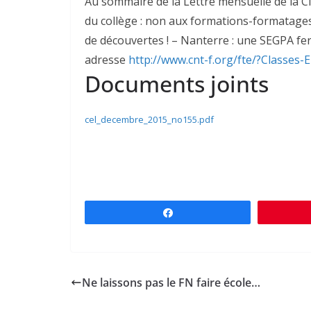
Au sommaire de la Lettre mensuelle de la CN
du collège : non aux formations-formatages –
de découvertes ! – Nanterre : une SEGPA fe
adresse
http://www.cnt-f.org/fte/?Classes
Documents joints
cel_decembre_2015_no155.pdf
Partagez
Ne laissons pas le FN faire école…