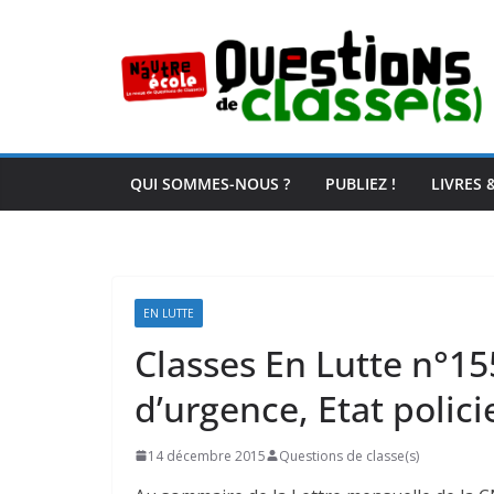
Passer
au
contenu
QUI SOMMES-NOUS ?
PUBLIEZ !
LIVRES 
EN LUTTE
Classes En Lutte n°15
d’urgence, Etat polic
14 décembre 2015
Questions de classe(s)