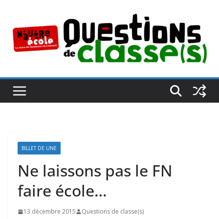
Passer
au
contenu
BILLET DE UNE
Ne laissons pas le FN
faire école…
13 décembre 2015
Questions de classe(s)