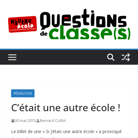
Passer
au
contenu
PÉDAGOGIE
C’était une autre école !
30 mai 2015
Bernard Collot
Le billet de une « Si j’étais une autre école » a provoqué