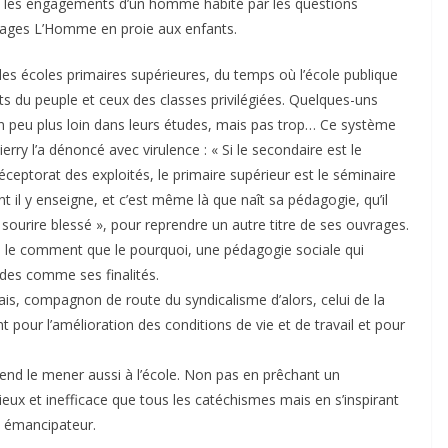
 et les engagements d’un homme habité par les questions
ouvrages L’Homme en proie aux enfants.
les écoles primaires supérieures, du temps où l’école publique
ts du peuple et ceux des classes privilégiées. Quelques-uns
 un peu plus loin dans leurs études, mais pas trop… Ce système
erry l’a dénoncé avec virulence : « Si le secondaire est le
réceptorat des exploités, le primaire supérieur est le séminaire
nt il y enseigne, et c’est même là que naît sa pédagogie, qu’il
« sourire blessé », pour reprendre un autre titre de ses ouvrages.
en le comment que le pourquoi, une pédagogie sociale qui
odes comme ses finalités.
mais, compagnon de route du syndicalisme d’alors, celui de la
t pour l’amélioration des conditions de vie et de travail et pour
tend le mener aussi à l’école. Non pas en prêchant un
ieux et inefficace que tous les catéchismes mais en s’inspirant
et émancipateur.