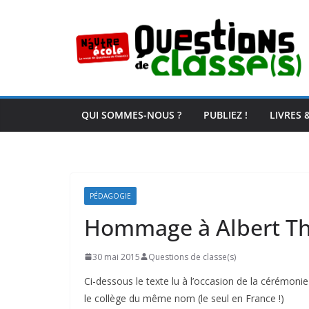
Passer
au
contenu
QUI SOMMES-NOUS ?
PUBLIEZ !
LIVRES 
PÉDAGOGIE
Hommage à Albert Th
30 mai 2015
Questions de classe(s)
Ci-dessous le texte lu à l’occasion de la cérémonie
le collège du même nom (le seul en France !)