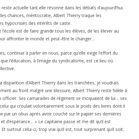
reste actuelle tant elle résonne dans les débats d’aujourd’hui.
 des chances, méritocratie, Albert Thierry traque les
es hypocrisies des intérêts de caste.
 l’école est de faire grandir tous les élèves, de les élever au
ur affronter le monde et peut-être le changer…
es, continue à parler en nous, parce qu’elle exige l’effort du
ue l’éducation, à l’image du syndicalisme, est ce lieu où
lective.
 disparition d’Albert Thierry dans les tranchées, je voudrais
rement au front malgré une blessure, Albert Thierry reste fidèle à
n officier. Ses camarades de régiment se moquaient de lui… ses
lui qui croulait volontairement sous le poids des livres dont il
gne par un obus après avoir couché sur le papier ses dernières
et d’espérance… « Le capitaine passe et me dit qu’il est
t surtout celui-ci, trop vrai qu’il est, tout surprenant qu’il soit.