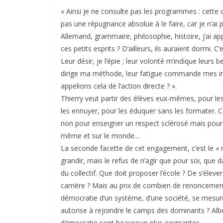
« Ainsi je ne consulte pas les programmes : cette c
pas une répugnance absolue à le faire, car je n’ai 
Allemand, grammaire, philosophie, histoire, j’ai ap
ces petits esprits ? D’ailleurs, ils auraient dormi.
Leur désir, je l’épie ; leur volonté m’indique leurs
dirige ma méthode, leur fatigue commande mes in
appelions cela de l’action directe ? ».
Thierry veut partir des élèves eux-mêmes, pour les
les ennuyer, pour les éduquer sans les formater. C
non pour enseigner un respect sclérosé mais pour y
même et sur le monde…
La seconde facette de cet engagement, c’est le « r
grandir, mais le refus de n’agir que pour soi, que
du collectif. Que doit proposer l’école ? De s’éleve
carrière ? Mais au prix de combien de renoncements
démocratie d’un système, d’une société, se mesur
autorise à rejoindre le camps des dominants ? Alber
démocratie sont beaucoup plus exigeantes.