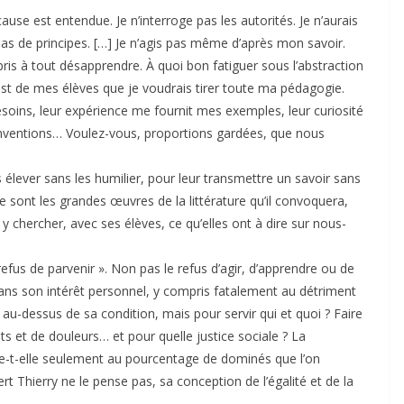
ause est entendue. Je n’interroge pas les autorités. Je n’aurais
pas de principes. […] Je n’agis pas même d’après mon savoir.
pris à tout désapprendre. À quoi bon fatiguer sous l’abstraction
 C’est de mes élèves que je voudrais tirer toute ma pédagogie.
 besoins, leur expérience me fournit mes exemples, leur curiosité
ventions… Voulez-vous, proportions gardées, que nous
 élever sans les humilier, pour leur transmettre un savoir sans
e sont les grandes œuvres de la littérature qu’il convoquera,
 chercher, avec ses élèves, ce qu’elles ont à dire sur nous-
efus de parvenir ». Non pas le refus d’agir, d’apprendre ou de
 dans son intérêt personnel, y compris fatalement au détriment
r au-dessus de sa condition, mais pour servir qui et quoi ? Faire
 et de douleurs… et pour quelle justice sociale ? La
e-t-elle seulement au pourcentage de dominés que l’on
t Thierry ne le pense pas, sa conception de l’égalité et de la