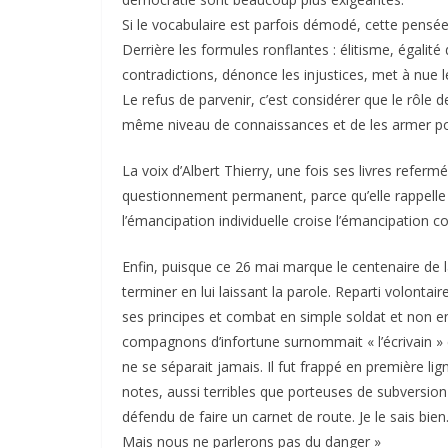
Si le vocabulaire est parfois démodé, cette pensée 
Derrière les formules ronflantes : élitisme, égalité
contradictions, dénonce les injustices, met à nue l
Le refus de parvenir, c’est considérer que le rôle de
même niveau de connaissances et de les armer po
La voix d’Albert Thierry, une fois ses livres refermé
questionnement permanent, parce qu’elle rappelle q
l’émancipation individuelle croise l’émancipation col
Enfin, puisque ce 26 mai marque le centenaire de la
terminer en lui laissant la parole. Reparti volontai
ses principes et combat en simple soldat et non e
compagnons d’infortune surnommait « l’écrivain » ce
ne se séparait jamais. Il fut frappé en première li
notes, aussi terribles que porteuses de subversion 
défendu de faire un carnet de route. Je le sais bien. E
Mais nous ne parlerons pas du danger »