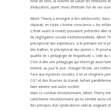
riche de sens, la volonté de saluer les réflexions
d’éducation, ayant choisi d’intituler l’un de ses 
Albert Thierry a enseigné à des adolescents, dans 
séparait, en toute « bonne conscience », les enfan
(c’était avant la mixité) pouvaient prétendre aller
de ségrégation sociale institutionnalisée, Albert Thi
préceptorat des exploiteurs, si le primaire est le p
des traîtres, le préceptorat des Jaunes ». Et pourta
qualifie de « pédagogie de l’inquiétude », celle du 
C’est-à-dire une pédagogie qui interroge aussi bi
entend, au jour le jour, changer l’école, ses méth
Face aux injustices sociales, il ne se résignera ja
CGT et des Bourses du travail, luttant parallèlemen
faire advenir une autre société.
Mais ce combat révolutionnaire, Albert Thierry en
catéchisme révolutionnaire qui lui semble aussi od
des principes d’un syndicalisme radical, exigeant 