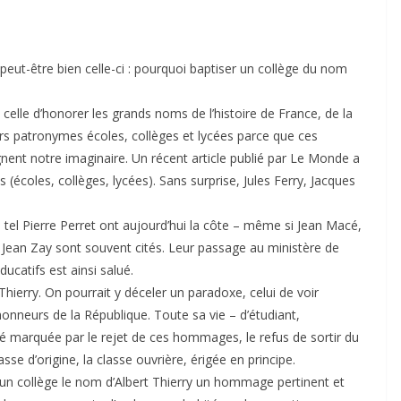
peut-être bien celle-ci : pourquoi baptiser un collège du nom
 celle d’honorer les grands noms de l’histoire de France, de la
leurs patronymes écoles, collèges et lycées parce que ces
ègnent notre imaginaire. Un récent article publié par Le Monde a
écoles, collèges, lycées). Sans surprise, Jules Ferry, Jacques
tel Pierre Perret ont aujourd’hui la côte – même si Jean Macé,
Jean Zay sont souvent cités. Leur passage au ministère de
ucatifs est ainsi salué.
hierry. On pourrait y déceler un paradoxe, celui de voir
honneurs de la République. Toute sa vie – d’étudiant,
té marquée par le rejet de ces hommages, le refus de sortir du
lasse d’origine, la classe ouvrière, érigée en principe.
un collège le nom d’Albert Thierry un hommage pertinent et