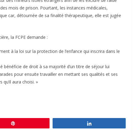
r des mineurs isolés étrangers afin de les exclure de l’aide
à des mois de prison. Pourtant, les instances médicales,
ue car, détournée de sa finalité thérapeutique, elle est jugée
ière, la FCPE demande :
nt à la loi sur la protection de l’enfance qui inscrira dans le
sé bénéficie de droit à sa majorité d’un titre de séjour lui
des pour ensuite travailler en mettant ses qualités et ses
qu’il aura choisi. »
Épingle
Partagez