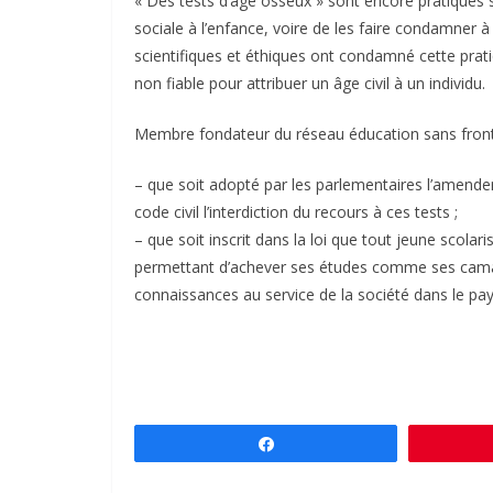
« Des tests d’âge osseux » sont encore pratiqués su
sociale à l’enfance, voire de les faire condamner 
scientifiques et éthiques ont condamné cette pratiq
non fiable pour attribuer un âge civil à un individu.
Membre fondateur du réseau éducation sans front
– que soit adopté par les parlementaires l’amendeme
code civil l’interdiction du recours à ces tests ;
– que soit inscrit dans la loi que tout jeune scolari
permettant d’achever ses études comme ses camara
connaissances au service de la société dans le pays 
Partagez