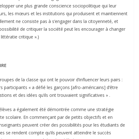
évelopper une plus grande conscience sociopolitique qui leur
eurs, les mœurs et les institutions qui produisent et maintiennent
duellement ne consiste pas à s’engager dans la citoyenneté, et
ossibilité de critiquer la société peut les encourager à changer
ittératie critique ».)
IRE
oupes de la classe qui ont le pouvoir d’influencer leurs pairs :
s participants « a défié les garçons [afro-américains] d’être
tions et des idées qu’ils ont trouvaient significatives » .
es élèves a également été démontrée comme une stratégie
ite scolaire. En commençant par de petits objectifs et en
nseignants peuvent créer des possibilités pour les étudiants de
èves se rendent compte qu’ils peuvent atteindre le succès