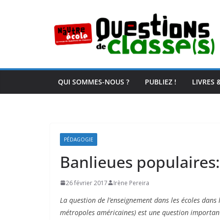
Passer
au
contenu
QUI SOMMES-NOUS ?
PUBLIEZ !
LIVRES 
PÉDAGOGIE
Banlieues populaires
26 février 2017
Irène Pereira
La question de l’enseignement dans les écoles dans l
métropoles américaines) est une question importante