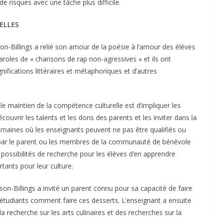
de risques avec une tâche plus difficile.
ELLES
son-Billings a relié son amour de la poésie à l’amour des élèves
aroles de « chansons de rap non-agressives » et ils ont
nifications littéraires et métaphoriques et d’autres
e maintien de la compétence culturelle est d’impliquer les
ouvrir les talents et les dons des parents et les inviter dans la
omaines où les enseignants peuvent ne pas être qualifiés ou
e par le parent ou les membres de la communauté de bénévole
s possibilités de recherche pour les élèves d’en apprendre
rtants pour leur culture.
n-Billings a invité un parent connu pour sa capacité de faire
x étudiants comment faire ces desserts. L’enseignant a ensuite
la recherche sur les arts culinaires et des recherches sur la