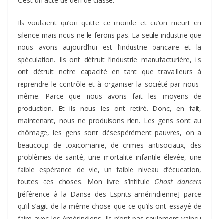
C’est un acte de défi de classe.
Ils voulaient qu’on quitte ce monde et qu’on meurt en
silence mais nous ne le ferons pas. La seule industrie que
nous avons aujourd’hui est l’industrie bancaire et la
spéculation. Ils ont détruit l’industrie manufacturière, ils
ont détruit notre capacité en tant que travailleurs à
reprendre le contrôle et à organiser la société par nous-
même. Parce que nous avons fait les moyens de
production. Et ils nous les ont retiré. Donc, en fait,
maintenant, nous ne produisons rien. Les gens sont au
chômage, les gens sont désespérément pauvres, on a
beaucoup de toxicomanie, de crimes antisociaux, des
problèmes de santé, une mortalité infantile élevée, une
faible espérance de vie, un faible niveau d’éducation,
toutes ces choses. Mon livre s’intitule
Ghost dancers
[référence à la Danse des Esprits amérindienne] parce
qu’il s’agit de la même chose que ce qu’ils ont essayé de
faire avec les Amérindiens. Ils n’ont pas seulement vaincu