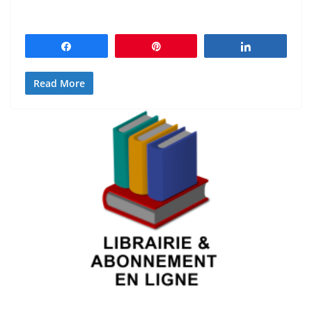
Partagez
Épingle
Partagez
Read More