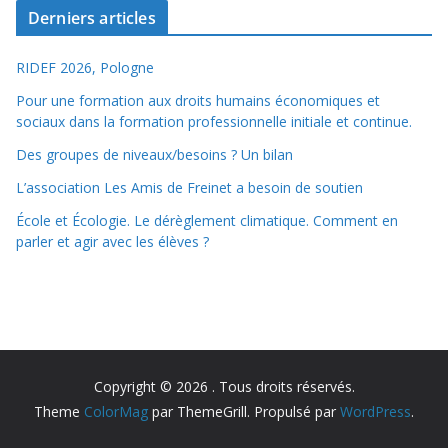
Derniers articles
RIDEF 2026, Pologne
Pour une formation aux droits humains économiques et
sociaux dans la formation professionnelle initiale et continue.
Des groupes de niveaux/besoins ? Un bilan
L’association Les Amis de Freinet a besoin de soutien
École et Écologie. Le dérèglement climatique. Comment en
parler et agir avec les élèves ?
Copyright © 2026
. Tous droits réservés.
Theme
ColorMag
par ThemeGrill. Propulsé par
WordPress
.