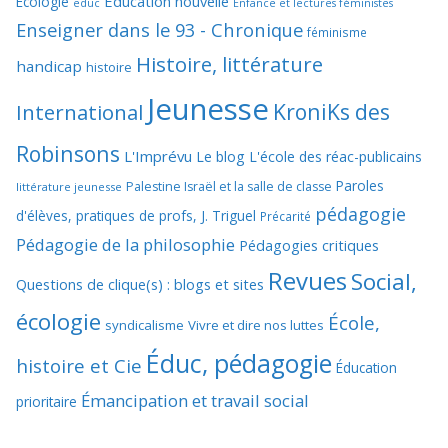
Education nouvelle
Ecologie
educ
Enfance et lectures féministes
Enseigner dans le 93 - Chronique
féminisme
Histoire, littérature
handicap
histoire
Jeunesse
KroniKs des
International
Robinsons
L'Imprévu
Le blog L'école des réac-publicains
Paroles
Palestine Israël et la salle de classe
littérature jeunesse
pédagogie
d'élèves, pratiques de profs, J. Triguel
Précarité
Pédagogie de la philosophie
Pédagogies critiques
Revues
Social,
Questions de clique(s) : blogs et sites
écologie
École,
syndicalisme
Vivre et dire nos luttes
Éduc, pédagogie
histoire et Cie
Éducation
Émancipation et travail social
prioritaire