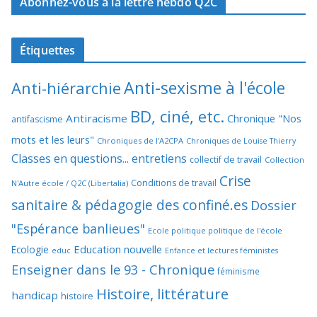
Abonnez-vous à la lettre hebdo Q2C
Étiquettes
Anti-sexisme à l'école
Anti-hiérarchie
BD, ciné, etc.
Antiracisme
Chronique "Nos
antifascisme
mots et les leurs"
Chroniques de l'A2CPA
Chroniques de Louise Thierry
Classes en questions... entretiens
collectif de travail
Collection
Crise
Conditions de travail
N'Autre école / Q2C (Libertalia)
sanitaire & pédagogie des confiné.es
Dossier
"Espérance banlieues"
Ecole politique politique de l'école
Education nouvelle
Ecologie
educ
Enfance et lectures féministes
Enseigner dans le 93 - Chronique
féminisme
Histoire, littérature
handicap
histoire