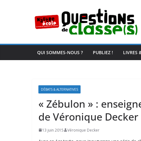
Passer
au
contenu
QUI SOMMES-NOUS ?
PUBLIEZ !
LIVRES 
DÉBATS & ALTERNATIVES
« Zébulon » : enseign
de Véronique Decker
13 juin 2015
Véronique Decker