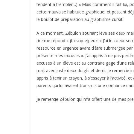
tendent à trembler…) « Mais comment il fait lui, 
cette mauvaise habitude graphique, et pestant déjà 
le boulot de préparation au graphisme cursif.
A ce moment, Zébulon souriant lève ses deux main
rire me répond « jfaiscquejpeux! » J’ai le coeur se
ressource en urgence avant d’être submergée par la
présente mes excuses ». J’ai appris à ne pas perdr
excuses à un élève est au contraire gage d’une relat
mal, avec juste deux doigts et demi. Je remercie in
appris à tenir un crayon, à s’essayer à l’activité, 
parents qui lui avaient transmis une confiance dans
Je remercie Zébulon qui m’a offert une de mes pre