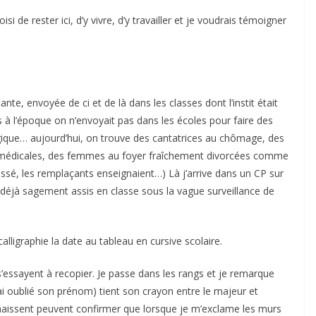
isi de rester ici, d’y vivre, d’y travailler et je voudrais témoigner
e, envoyée de ci et de là dans les classes dont l’instit était
is à l’époque on n’envoyait pas dans les écoles pour faire des
que… aujourd’hui, on trouve des cantatrices au chômage, des
es médicales, des femmes au foyer fraîchement divorcées comme
ssé, les remplaçants enseignaient…) Là j’arrive dans un CP sur
t déjà sagement assis en classe sous la vague surveillance de
calligraphie la date au tableau en cursive scolaire.
s’essayent à recopier. Je passe dans les rangs et je remarque
’ai oublié son prénom) tient son crayon entre le majeur et
nnaissent peuvent confirmer que lorsque je m’exclame les murs