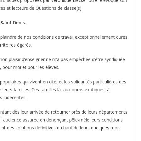
chroniques proposées par Véronique Decker où elle évoque son
es et lecteurs de Questions de classe(s).
Saint Denis.
se plaindre de nos conditions de travail exceptionnellement dures,
ritoires égarés.
et mon plaisir d’enseigner ne m’a pas empêchée d’être syndiquée
, pour moi et pour les élèves.
opulaires qui vivent en cité, et les solidarités particulières des
er leurs familles. Ces familles là, aux noms exotiques, à
is indécentes.
tant dès leur arrivée de retourner près de leurs départements
et à l’audience assurée en dénonçant pêle-mêle leurs conditions
ant des solutions définitives du haut de leurs quelques mois