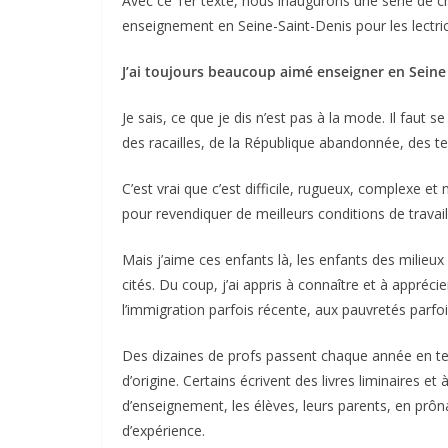
Avec ce 1er texte, nous inaugurons une série de 
enseignement en Seine-Saint-Denis pour les lectric
J’ai toujours beaucoup aimé enseigner en Seine 
Je sais, ce que je dis n’est pas à la mode. Il faut 
des racailles, de la République abandonnée, des ter
C’est vrai que c’est difficile, rugueux, complexe 
pour revendiquer de meilleurs conditions de travail
Mais j’aime ces enfants là, les enfants des milieux p
cités. Du coup, j’ai appris à connaître et à appréci
l’immigration parfois récente, aux pauvretés parfo
Des dizaines de profs passent chaque année en ten
d’origine. Certains écrivent des livres liminaires 
d’enseignement, les élèves, leurs parents, en prôn
d’expérience.