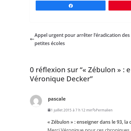
Partagez
Appel urgent pour arrêter l’éradication des
petites écoles
0 réflexion sur “
« Zébulon » : 
Véronique Decker
”
pascale
1 juillet 2015 à 7 h 12 min
Permalien
« Zébulon » : enseigner dans le 93, l
Merci Véronique pour ces chroniques …