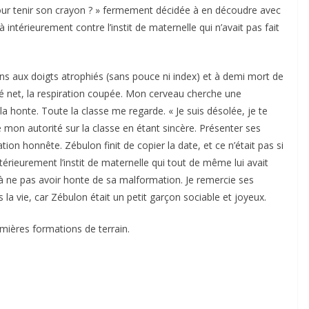
pour tenir son crayon ? » fermement décidée à en découdre avec
intérieurement contre l’instit de maternelle qui n’avait pas fait
s aux doigts atrophiés (sans pouce ni index) et à demi mort de
rré net, la respiration coupée. Mon cerveau cherche une
 honte. Toute la classe me regarde. « Je suis désolée, je te
e mon autorité sur la classe en étant sincère. Présenter ses
ion honnête. Zébulon finit de copier la date, et ce n’était pas si
térieurement l’instit de maternelle qui tout de même lui avait
et à ne pas avoir honte de sa malformation. Je remercie ses
 la vie, car Zébulon était un petit garçon sociable et joyeux.
mières formations de terrain.