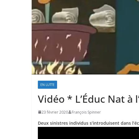
EN LUTTE
Vidéo * L’Éduc Nat à l
23 février 2020
François Spinner
Deux sinistres individus s’introduisent dans l’é