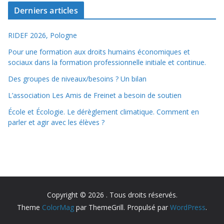
Derniers articles
RIDEF 2026, Pologne
Pour une formation aux droits humains économiques et
sociaux dans la formation professionnelle initiale et continue.
Des groupes de niveaux/besoins ? Un bilan
L’association Les Amis de Freinet a besoin de soutien
École et Écologie. Le dérèglement climatique. Comment en
parler et agir avec les élèves ?
Copyright © 2026
. Tous droits réservés.
Theme
ColorMag
par ThemeGrill. Propulsé par
WordPress
.