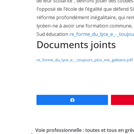
de leur scolarité”, devront jouer des coudes
l’opposé de l’école de l’égalité que défend
réforme profondément inégalitaire, qui rem
lycéen-ne à avoir une formation commune, q
Sud éducation
re_forme_du_lyce_e_-_toujour
Documents joints
re_forme_du_lyce_e_-_toujours_plus_ine_galitaire.pdf
Partagez
Voie professionnelle : toutes et tous en grè