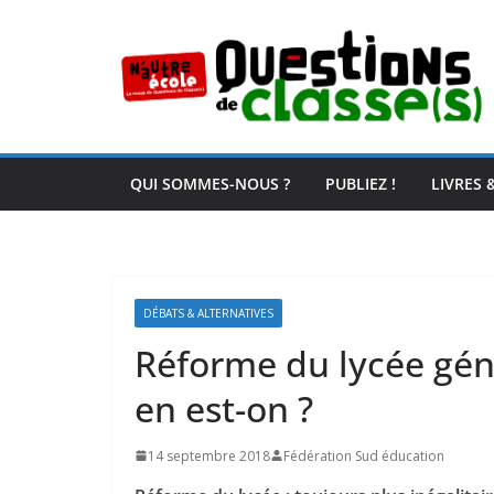
Passer
au
contenu
QUI SOMMES-NOUS ?
PUBLIEZ !
LIVRES 
DÉBATS & ALTERNATIVES
Réforme du lycée géné
en est-on ?
14 septembre 2018
Fédération Sud éducation