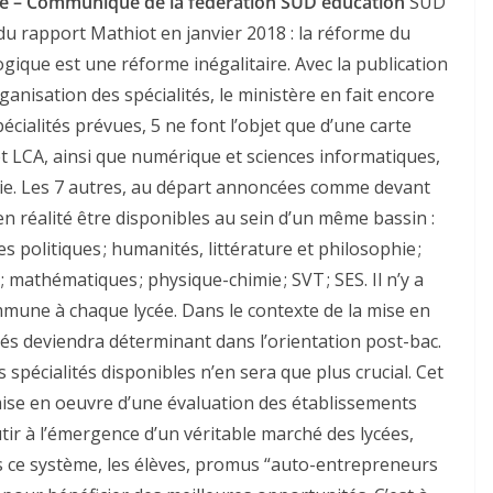
aire – Communiqué de la fédération SUD éducation
SUD
du rapport Mathiot en janvier 2018 : la réforme du
gique est une réforme inégalitaire. Avec la publication
ganisation des spécialités, le ministère en fait encore
pécialités prévues, 5 ne font l’objet que d’une carte
et LCA, ainsi que numérique et sciences informatiques,
ogie. Les 7 autres, au départ annoncées comme devant
n réalité être disponibles au sein d’un même bassin :
 politiques ; humanités, littérature et philosophie ;
; mathématiques ; physique-chimie ; SVT ; SES. Il n’y a
mune à chaque lycée. Dans le contexte de la mise en
tés deviendra déterminant dans l’orientation post-bac.
s spécialités disponibles n’en sera que plus crucial. Cet
mise en oeuvre d’une évaluation des établissements
ir à l’émergence d’un véritable marché des lycées,
ns ce système, les élèves, promus “auto-entrepreneurs