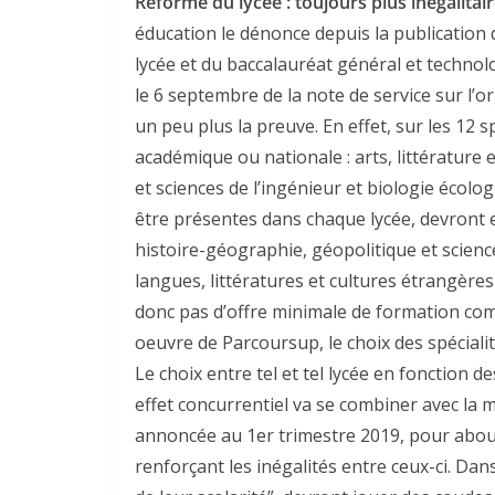
Réforme du lycée : toujours plus inégalit
éducation le dénonce depuis la publication 
lycée et du baccalauréat général et technolo
le 6 septembre de la note de service sur l’or
un peu plus la preuve. En effet, sur les 12 s
académique ou nationale : arts, littérature 
et sciences de l’ingénieur et biologie écol
être présentes dans chaque lycée, devront e
histoire-géographie, géopolitique et sciences
langues, littératures et cultures étrangères 
donc pas d’offre minimale de formation com
oeuvre de Parcoursup, le choix des spéciali
Le choix entre tel et tel lycée en fonction de
effet concurrentiel va se combiner avec la 
annoncée au 1er trimestre 2019, pour about
renforçant les inégalités entre ceux-ci. Da