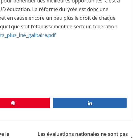
 pour bénéficier des meilleures opportunités. C’est à
 SUD éducation. La réforme du lycée est donc une
et en cause encore un peu plus le droit de chaque
uel que soit l’établissement de secteur. fédération
s_plus_ine_galitaire.pdf
Épingle
Partagez
ve le
Les évaluations nationales ne sont pas