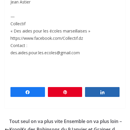
Jean Astier
—
Collectif
« Des aides pour les écoles marseillaises »
https://www.facebook.com/Collectif.dz
Contact :
des.aides.pour.les.ecoles@gmail.com
Partagez
Épingle
Partagez
Tout seul on va plus vite Ensemble on va plus loin –
KroniKs des Robinsons du 9 Janvier et Graines d