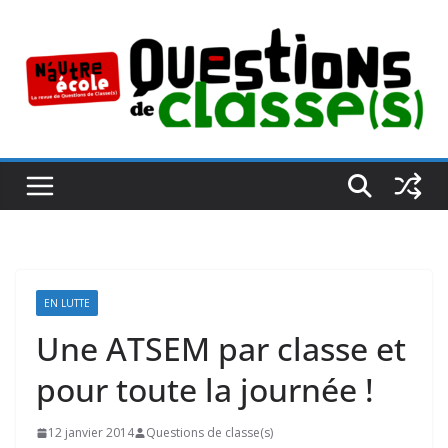
Passer
au
contenu
EN LUTTE
Une ATSEM par classe et
pour toute la journée !
12 janvier 2014
Questions de classe(s)