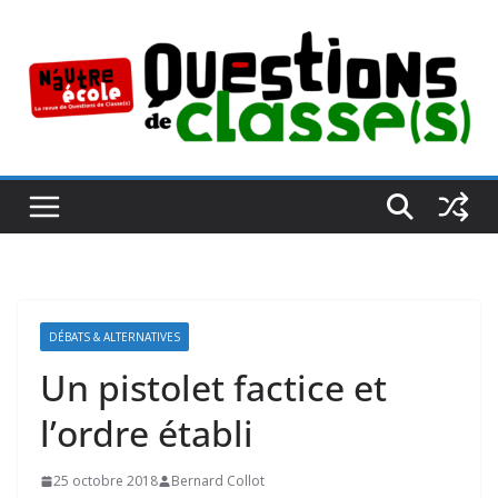
Passer
au
contenu
DÉBATS & ALTERNATIVES
Un pistolet factice et
l’ordre établi
25 octobre 2018
Bernard Collot