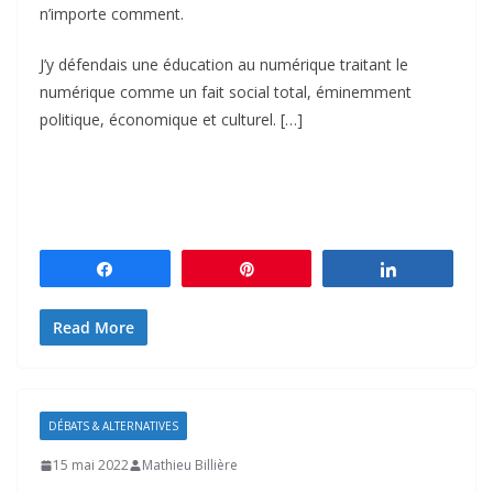
n’importe comment.
J’y défendais une éducation au numérique traitant le
numérique comme un fait social total, éminemment
politique, économique et culturel. […]
Partagez
Épingle
Partagez
Read More
DÉBATS & ALTERNATIVES
15 mai 2022
Mathieu Billière