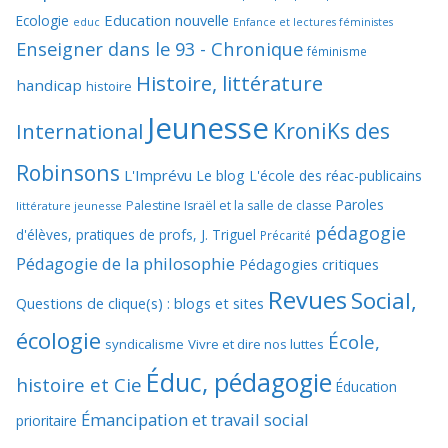
Education nouvelle
Ecologie
educ
Enfance et lectures féministes
Enseigner dans le 93 - Chronique
féminisme
Histoire, littérature
handicap
histoire
Jeunesse
KroniKs des
International
Robinsons
L'Imprévu
Le blog L'école des réac-publicains
Paroles
Palestine Israël et la salle de classe
littérature jeunesse
pédagogie
d'élèves, pratiques de profs, J. Triguel
Précarité
Pédagogie de la philosophie
Pédagogies critiques
Revues
Social,
Questions de clique(s) : blogs et sites
écologie
École,
syndicalisme
Vivre et dire nos luttes
Éduc, pédagogie
histoire et Cie
Éducation
Émancipation et travail social
prioritaire