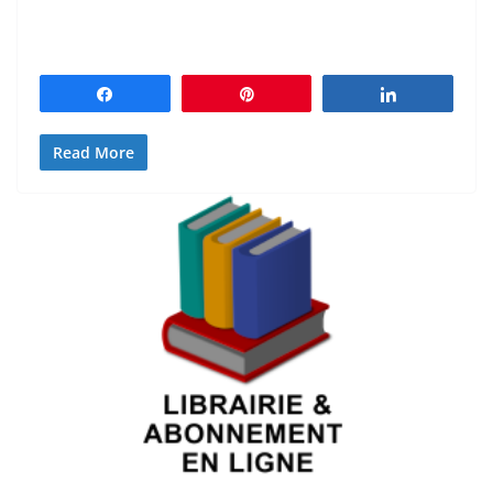
Partagez
Épingle
Partagez
Read More