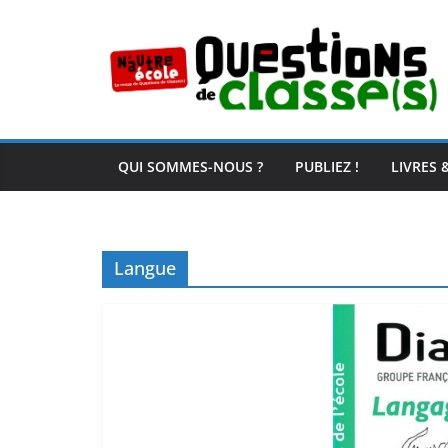
Passer
au
contenu
QUI SOMMES-NOUS ?
PUBLIEZ !
LIVRES 
Langue