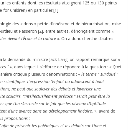
our les enfants dont les résultats atteignent 125 ou 130 points
 for Children) en particulier.[1]
ologie des « dons » pétrie d’innéisme et de hiérarchisation, mise
 Bourdieu et Passeron [2], entre autres, dénonçaient comme «
les devant l’École et la culture
». On a donc cherché d’autres
, à la demande du ministre Jack Lang, un rapport remarqué sur «
ces ”
», dans lequel il s’efforce de répondre à la question : «
Quel
anière critique plusieurs dénominations : «
le terme “ surdoué ”
on scientifique. L’expression “enfant ou adolescent à haut
iations, ne peut que soulever des débats et favoriser une
te scolaire. “Intellectuellement précoce ” serait peut-être la
r que l’on s’accorde sur le fait que les niveaux d’aptitude
ltent d’une avance dans un développement linéaire.
», avant de
s propositions :
” afin de prévenir les polémiques et les débats sur l’inné et