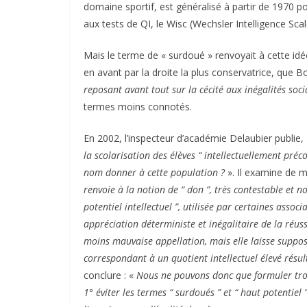
domaine sportif, est généralisé à partir de 1970 p
aux tests de QI, le Wisc (Wechsler Intelligence Scale
Mais le terme de « surdoué » renvoyait à cette idé
en avant par la droite la plus conservatrice, que
reposant avant tout sur la cécité aux inégalités socia
termes moins connotés.
En 2002, l’inspecteur d’académie Delaubier publie
la scolarisation des élèves “ intellectuellement préco
nom donner à cette population ?
». Il examine de m
renvoie à la notion de “ don ”, très contestable et n
potentiel intellectuel ”, utilisée par certaines assoc
appréciation déterministe et inégalitaire de la réussi
moins mauvaise appellation, mais elle laisse suppose
correspondant à un quotient intellectuel élevé résu
conclure : «
Nous ne pouvons donc que formuler troi
1° éviter les termes “ surdoués ” et “ haut potentiel 