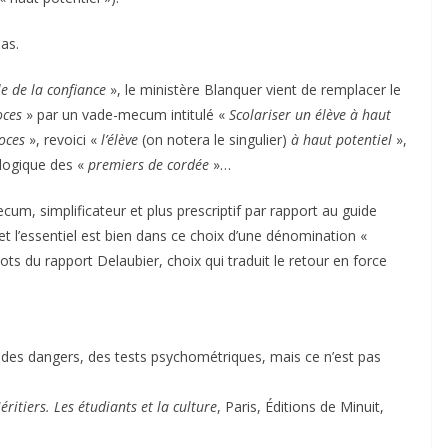
as.
le de la confiance
», le ministère Blanquer vient de remplacer le
oces
» par un vade-mecum intitulé «
Scolariser un élève à haut
coces
», revoici «
l’élève
(on notera le singulier)
à haut potentiel
»,
logique des «
premiers de cordée
»…
cum, simplificateur et plus prescriptif par rapport au guide
t l’essentiel est bien dans ce choix d’une dénomination «
ts du rapport Delaubier, choix qui traduit le retour en force
re des dangers, des tests psychométriques, mais ce n’est pas
éritiers. Les étudiants et la culture
, Paris, Éditions de Minuit,