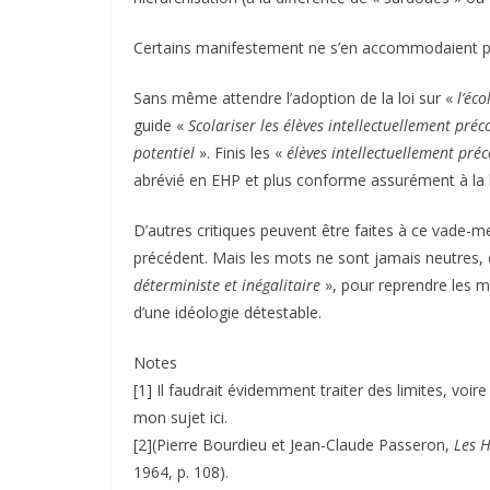
Certains manifestement ne s’en accommodaient p
Sans même attendre l’adoption de la loi sur «
l’éco
guide «
Scolariser les élèves intellectuellement préc
potentiel
». Finis les «
élèves intellectuellement pré
abrévié en EHP et plus conforme assurément à la 
D’autres critiques peuvent être faites à ce vade-me
précédent. Mais les mots ne sont jamais neutres, e
déterministe et inégalitaire
», pour reprendre les mo
d’une idéologie détestable.
Notes
[1] Il faudrait évidemment traiter des limites, voi
mon sujet ici.
[2](Pierre Bourdieu et Jean-Claude Passeron,
Les H
1964, p. 108).