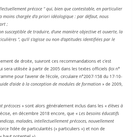
llectuellement précoce ” qui, bien que contestable, en particulier
la moins chargée d’a priori idéologique : par défaut, nous
ort ;
on susceptible de traduire, d’une manière objective et ouverte, la
culières ”, qu’il s’agisse ou non d’aptitudes identifiées par le
nement de droite, suivront ces recommandations et c’est
i sera utilisée à partir de 2005 dans les textes officiels (loi n°
ramme pour l’avenir de l’école, circulaire n°2007-158 du 17-10-
Guide d’aide à la conception de modules de formation
» de 2009,
nt précoces
» sont alors généralement inclus dans les «
élèves à
 précise, en décembre 2018 encore, que «
Les besoins éducatifs
handicap, malades, intellectuellement précoces, nouvellement
orce l’idée de particularités (« particuliers ») et non de
« haut potentiel »).