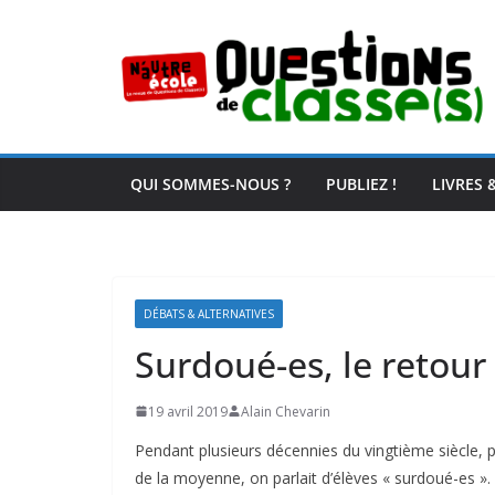
Passer
au
contenu
QUI SOMMES-NOUS ?
PUBLIEZ !
LIVRES 
DÉBATS & ALTERNATIVES
Surdoué-es, le retour
19 avril 2019
Alain Chevarin
Pendant plusieurs décennies du vingtième siècle, 
de la moyenne, on parlait d’élèves « surdoué-es »