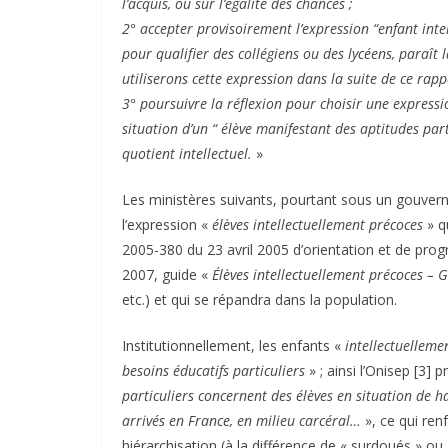
l’acquis, ou sur l’égalité des chances ;
2° accepter provisoirement l’expression “enfant inte
pour qualifier des collégiens ou des lycéens, paraît 
utiliserons cette expression dans la suite de ce rapp
3° poursuivre la réflexion pour choisir une expressi
situation d’un “ élève manifestant des aptitudes parti
quotient intellectuel.
»
Les ministères suivants, pourtant sous un gouver
l’expression «
élèves intellectuellement précoces
» qu
2005-380 du 23 avril 2005 d’orientation et de prog
2007, guide «
Élèves intellectuellement précoces – 
etc.) et qui se répandra dans la population.
Institutionnellement, les enfants «
intellectuelleme
besoins éducatifs particuliers
» ; ainsi l’Onisep [3]
particuliers concernent des élèves en situation de 
arrivés en France, en milieu carcéral…
», ce qui renf
hiérarchisation (à la différence de « surdoués » ou 