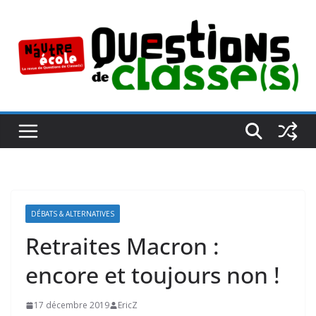
Passer
au
contenu
DÉBATS & ALTERNATIVES
Retraites Macron :
encore et toujours non !
17 décembre 2019
EricZ