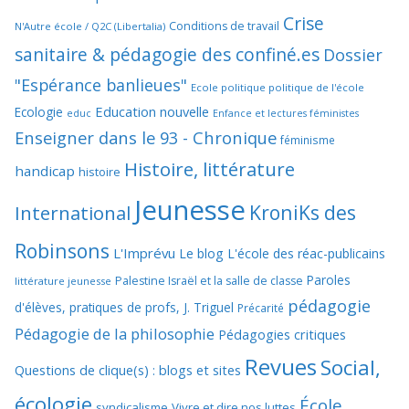
Crise
Conditions de travail
N'Autre école / Q2C (Libertalia)
sanitaire & pédagogie des confiné.es
Dossier
"Espérance banlieues"
Ecole politique politique de l'école
Education nouvelle
Ecologie
educ
Enfance et lectures féministes
Enseigner dans le 93 - Chronique
féminisme
Histoire, littérature
handicap
histoire
Jeunesse
KroniKs des
International
Robinsons
L'Imprévu
Le blog L'école des réac-publicains
Paroles
Palestine Israël et la salle de classe
littérature jeunesse
pédagogie
d'élèves, pratiques de profs, J. Triguel
Précarité
Pédagogie de la philosophie
Pédagogies critiques
Revues
Social,
Questions de clique(s) : blogs et sites
écologie
École,
syndicalisme
Vivre et dire nos luttes