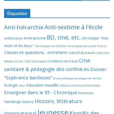
Étiquettes
Anti-sexisme à l'école
Anti-hiérarchie
BD, ciné, etc.
Antiracisme
Chronique "Nos
antifascisme
mots et les leurs"
Chroniques de l'A2CPA
Chroniques de Louise Thierry
Classes en questions... entretiens
collectif de travail
Collection
Crise
Conditions de travail
N'Autre école / Q2C (Libertalia)
sanitaire & pédagogie des confiné.es
Dossier
"Espérance banlieues"
Ecole politique politique de l'école
Education nouvelle
Ecologie
educ
Enfance et lectures féministes
Enseigner dans le 93 - Chronique
féminisme
Histoire, littérature
handicap
histoire
Jeunesse
KroniKs des
International