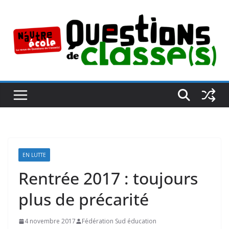
Passer
au
contenu
EN LUTTE
Rentrée 2017 : toujours
plus de précarité
4 novembre 2017
Fédération Sud éducation