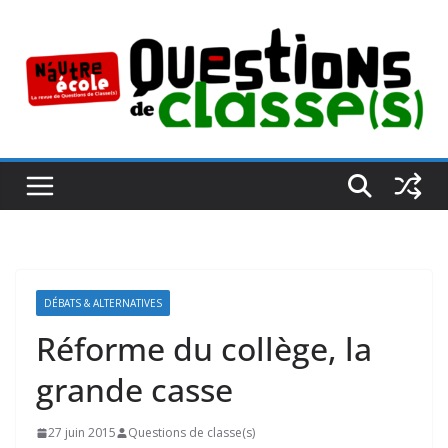
Passer
au
contenu
DÉBATS & ALTERNATIVES
Réforme du collège, la
grande casse
27 juin 2015
Questions de classe(s)