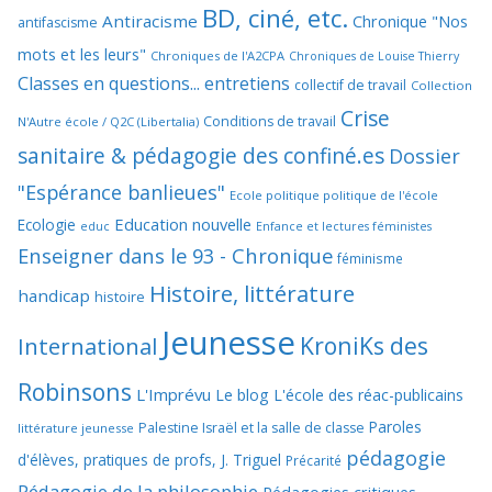
BD, ciné, etc.
Antiracisme
Chronique "Nos
antifascisme
mots et les leurs"
Chroniques de l'A2CPA
Chroniques de Louise Thierry
Classes en questions... entretiens
collectif de travail
Collection
Crise
Conditions de travail
N'Autre école / Q2C (Libertalia)
sanitaire & pédagogie des confiné.es
Dossier
"Espérance banlieues"
Ecole politique politique de l'école
Education nouvelle
Ecologie
educ
Enfance et lectures féministes
Enseigner dans le 93 - Chronique
féminisme
Histoire, littérature
handicap
histoire
Jeunesse
KroniKs des
International
Robinsons
L'Imprévu
Le blog L'école des réac-publicains
Paroles
Palestine Israël et la salle de classe
littérature jeunesse
pédagogie
d'élèves, pratiques de profs, J. Triguel
Précarité
Pédagogie de la philosophie