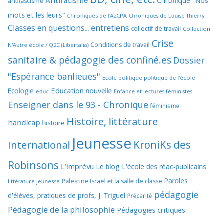
Antiracisme
Chronique "Nos
antifascisme
mots et les leurs"
Chroniques de l'A2CPA
Chroniques de Louise Thierry
Classes en questions... entretiens
collectif de travail
Collection
Crise
Conditions de travail
N'Autre école / Q2C (Libertalia)
sanitaire & pédagogie des confiné.es
Dossier
"Espérance banlieues"
Ecole politique politique de l'école
Education nouvelle
Ecologie
educ
Enfance et lectures féministes
Enseigner dans le 93 - Chronique
féminisme
Histoire, littérature
handicap
histoire
Jeunesse
KroniKs des
International
Robinsons
L'Imprévu
Le blog L'école des réac-publicains
Paroles
Palestine Israël et la salle de classe
littérature jeunesse
pédagogie
d'élèves, pratiques de profs, J. Triguel
Précarité
Pédagogie de la philosophie
Pédagogies critiques