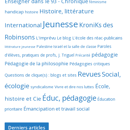
Enseigner dans le 93 - Chronique
féminisme
Histoire, littérature
handicap
histoire
Jeunesse
KroniKs des
International
Robinsons
L'Imprévu
Le blog L'école des réac-publicains
Paroles
Palestine Israël et la salle de classe
littérature jeunesse
pédagogie
d'élèves, pratiques de profs, J. Triguel
Précarité
Pédagogie de la philosophie
Pédagogies critiques
Revues
Social,
Questions de clique(s) : blogs et sites
écologie
École,
syndicalisme
Vivre et dire nos luttes
Éduc, pédagogie
histoire et Cie
Éducation
Émancipation et travail social
prioritaire
Derniers articles