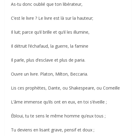
As-tu donc oublié que ton libérateur,
C’est le livre ? Le livre est là sur la hauteur;
Il luit; parce qu’il brille et qu’il les illumine,
Il détruit l’échafaud, la guerre, la famine
Il parle, plus d’esclave et plus de paria.
Ouvre un livre. Platon, Milton, Beccaria.
Lis ces prophètes, Dante, ou Shakespeare, ou Corneille
L’âme immense qu’ils ont en eux, en toi s’éveille ;
Ébloui, tu te sens le même homme qu’eux tous ;
Tu deviens en lisant grave, pensif et doux ;