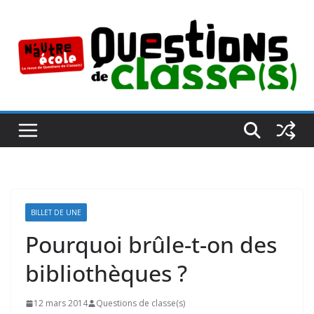
Passer
au
contenu
BILLET DE UNE
Pourquoi brûle-t-on des
bibliothèques ?
12 mars 2014
Questions de classe(s)