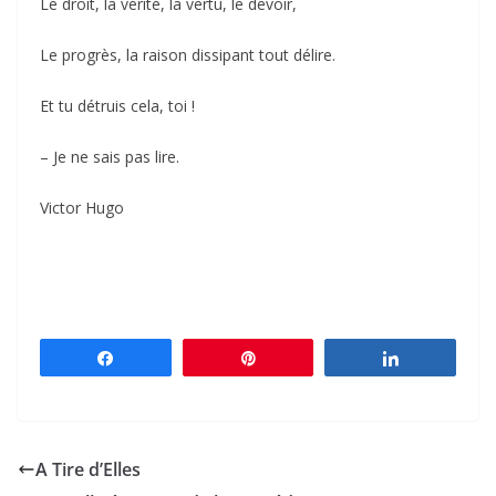
Le droit, la vérité, la vertu, le devoir,
Le progrès, la raison dissipant tout délire.
Et tu détruis cela, toi !
– Je ne sais pas lire.
Victor Hugo
Partagez
Épingle
Partagez
A Tire d’Elles