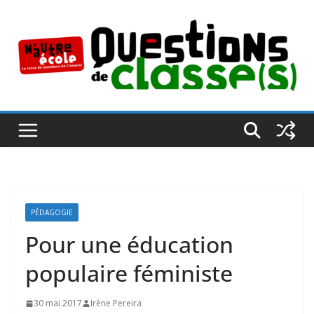
Passer
au
contenu
PÉDAGOGIE
Pour une éducation
populaire féministe
30 mai 2017
Irène Pereira