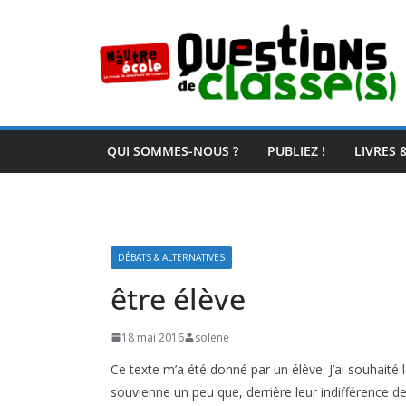
Passer
au
contenu
QUI SOMMES-NOUS ?
PUBLIEZ !
LIVRES 
DÉBATS & ALTERNATIVES
être élève
18 mai 2016
solene
Ce texte m’a été donné par un élève. J’ai souhaité l
souvienne un peu que, derrière leur indifférence de