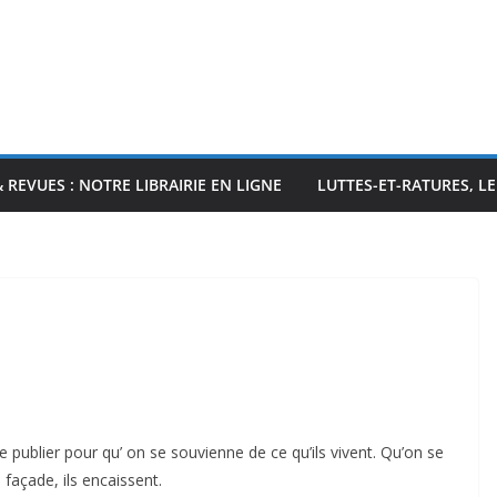
& REVUES : NOTRE LIBRAIRIE EN LIGNE
LUTTES-ET-RATURES, L
e publier pour qu’ on se souvienne de ce qu’ils vivent. Qu’on se
 façade, ils encaissent.