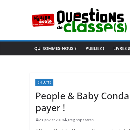
Passer
au
contenu
QUI SOMMES-NOUS ?
PUBLIEZ !
LIVRES 
EN LUTTE
People & Baby Condam
payer !
23 janvier 2018
greg.nopasaran