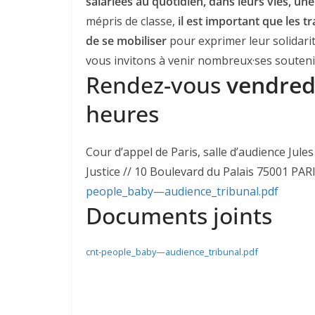
salariées au quotidien, dans leurs vies, une
mépris de classe,
il est important que les t
de se mobiliser
pour exprimer leur solidarit
vous invitons à venir nombreux·ses soutenir
Rendez-vous
vendred
heures
Cour d’appel de Paris, salle d’audience Jule
Justice // 10 Boulevard du Palais 75001 P
people_baby—audience_tribunal.pdf
Documents joints
cnt-people_baby—audience_tribunal.pdf