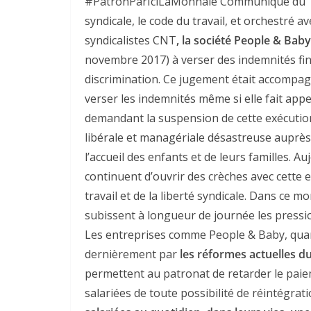
#PatronParIciLaMonnaie Communiqué du 15 j
syndicale, le code du travail, et orchestré av
syndicalistes CNT
, la société People & Ba
novembre 2017) à verser des indemnités fin
discrimination. Ce jugement était accompagn
verser les indemnités même si elle fait appe
demandant la suspension de cette exécution
libérale et managériale désastreuse auprès
l’accueil des enfants et de leurs familles. A
continuent d’ouvrir des crèches avec cett
travail et de la liberté syndicale. Dans ce mon
subissent à longueur de journée les pression
Les entreprises comme People & Baby, quant
dernièrement par
les réformes actuelles du
permettent au patronat de retarder le paie
salariées de toute possibilité de réintégrati