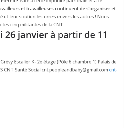
 éternité
. Face à cette impunité patronale et à ce
ravailleurs et travailleuses continuent de s’organiser et
é et leur soutien les un·e·s envers les autres ! Nous
 les cinq militantes de la CNT
i 26 janvier
à partir de 11
s Grévy Escalier K- 2e étage (Pôle 6 chambre 1) Palais de
ARIS CNT Santé Social cnt.peopleandbaby@gmail.com
cnt-