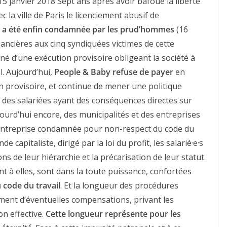
anvier 2018 Sept ans après avoir bafoué la liberté
ec la ville de Paris le licenciement abusif de
by a été enfin condamnée par les prud’hommes
(16
ancières aux cinq syndiquées victimes de cette
é d’une exécution provisoire obligeant la société à
l. Aujourd’hui,
People & Baby refuse de payer
en
 provisoire, et continue de mener une politique
 des salariées ayant des conséquences directes sur
ujourd’hui encore, des municipalités et des entreprises
e entreprise condamnée pour non-respect du code du
de capitaliste, dirigé par la loi du profit, les salarié·e·s
s de leur hiérarchie et la précarisation de leur statut.
 à elles, sont dans la toute puissance, confortées
 code du travail
. Et la longueur des procédures
ment d’éventuelles compensations, privant les
on effective.
Cette longueur représente pour les