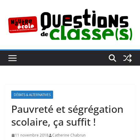
Passer
au
contenu
DÉBATS & ALTERNATIVES
Pauvreté et ségrégation
scolaire, ça suffit !
11 novembre 2018
Catherine Chabrun