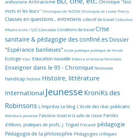
BD, ciné, etc.
Antiracisme
Chronique "Nos
antifascisme
mots et les leurs"
Chroniques de l'A2CPA
Chroniques de Louise Thierry
Classes en questions... entretiens
collectif de travail
Collection
Crise
Conditions de travail
N'Autre école / Q2C (Libertalia)
sanitaire & pédagogie des confiné.es
Dossier
"Espérance banlieues"
Ecole politique politique de l'école
Education nouvelle
Ecologie
educ
Enfance et lectures féministes
Enseigner dans le 93 - Chronique
féminisme
Histoire, littérature
handicap
histoire
Jeunesse
KroniKs des
International
Robinsons
L'Imprévu
Le blog L'école des réac-publicains
Paroles
Palestine Israël et la salle de classe
littérature jeunesse
pédagogie
d'élèves, pratiques de profs, J. Triguel
Précarité
Pédagogie de la philosophie
Pédagogies critiques