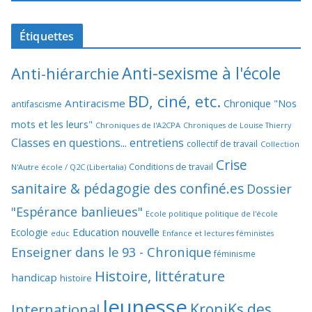
Étiquettes
Anti-sexisme à l'école
Anti-hiérarchie
BD, ciné, etc.
Antiracisme
Chronique "Nos
antifascisme
mots et les leurs"
Chroniques de l'A2CPA
Chroniques de Louise Thierry
Classes en questions... entretiens
collectif de travail
Collection
Crise
Conditions de travail
N'Autre école / Q2C (Libertalia)
sanitaire & pédagogie des confiné.es
Dossier
"Espérance banlieues"
Ecole politique politique de l'école
Education nouvelle
Ecologie
educ
Enfance et lectures féministes
Enseigner dans le 93 - Chronique
féminisme
Histoire, littérature
handicap
histoire
Jeunesse
KroniKs des
International