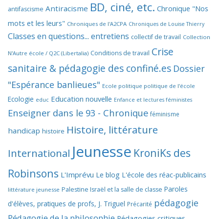
BD, ciné, etc.
Antiracisme
Chronique "Nos
antifascisme
mots et les leurs"
Chroniques de l'A2CPA
Chroniques de Louise Thierry
Classes en questions... entretiens
collectif de travail
Collection
Crise
Conditions de travail
N'Autre école / Q2C (Libertalia)
sanitaire & pédagogie des confiné.es
Dossier
"Espérance banlieues"
Ecole politique politique de l'école
Education nouvelle
Ecologie
educ
Enfance et lectures féministes
Enseigner dans le 93 - Chronique
féminisme
Histoire, littérature
handicap
histoire
Jeunesse
KroniKs des
International
Robinsons
L'Imprévu
Le blog L'école des réac-publicains
Paroles
Palestine Israël et la salle de classe
littérature jeunesse
pédagogie
d'élèves, pratiques de profs, J. Triguel
Précarité
Pédagogie de la philosophie
Pédagogies critiques