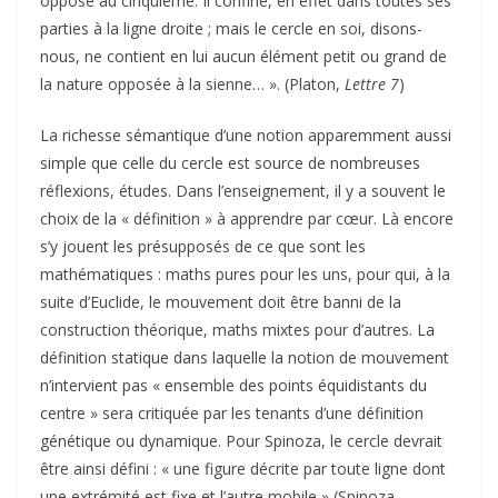
opposé au cinquième. Il confine, en effet dans toutes ses
parties à la ligne droite ; mais le cercle en soi, disons-
nous, ne contient en lui aucun élément petit ou grand de
la nature opposée à la sienne… ». (Platon,
Lettre 7
)
La richesse sémantique d’une notion apparemment aussi
simple que celle du cercle est source de nombreuses
réflexions, études. Dans l’enseignement, il y a souvent le
choix de la « définition » à apprendre par cœur. Là encore
s’y jouent les présupposés de ce que sont les
mathématiques : maths pures pour les uns, pour qui, à la
suite d’Euclide, le mouvement doit être banni de la
construction théorique, maths mixtes pour d’autres. La
définition statique dans laquelle la notion de mouvement
n’intervient pas « ensemble des points équidistants du
centre » sera critiquée par les tenants d’une définition
génétique ou dynamique. Pour Spinoza, le cercle devrait
être ainsi défini : « une figure décrite par toute ligne dont
une extrémité est fixe et l’autre mobile » (Spinoza,