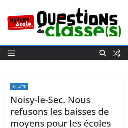
Passer
au
contenu
EN LUTTE
Noisy-le-Sec. Nous
refusons les baisses de
moyens pour les écoles