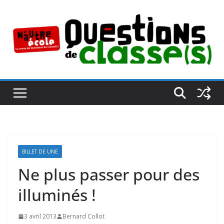
Passer
au
contenu
BILLET DE UNE
Ne plus passer pour des
illuminés !
3 avril 2013
Bernard Collot