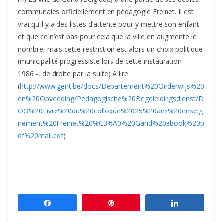
communales officiellement en pédagogie Freinet. Il est
vrai qu’il y a des listes d’attente pour y mettre son enfant
et que ce n’est pas pour cela que la ville en augmente le
nombre, mais cette restriction est alors un choix politique
(municipalité progressiste lors de cette instauration –
1986 -, de droite par la suite) A lire
(
http://www.gent.be/docs/Departement%20Onderwijs%20
en%20Opvoeding/Pedagogische%20Begeleidingsdienst/D
OO%20Livre%20du%20colloque%2025%20ans%20enseig
nement%20Freinet%20%C3%A0%20Gand%20ebook%20p
df%20mail.pdf
)
Partagez
Épingle
Partagez