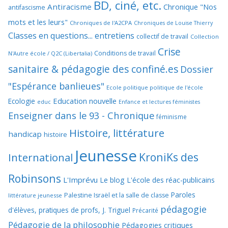
BD, ciné, etc.
Antiracisme
Chronique "Nos
antifascisme
mots et les leurs"
Chroniques de l'A2CPA
Chroniques de Louise Thierry
Classes en questions... entretiens
collectif de travail
Collection
Crise
Conditions de travail
N'Autre école / Q2C (Libertalia)
sanitaire & pédagogie des confiné.es
Dossier
"Espérance banlieues"
Ecole politique politique de l'école
Education nouvelle
Ecologie
educ
Enfance et lectures féministes
Enseigner dans le 93 - Chronique
féminisme
Histoire, littérature
handicap
histoire
Jeunesse
KroniKs des
International
Robinsons
L'Imprévu
Le blog L'école des réac-publicains
Paroles
Palestine Israël et la salle de classe
littérature jeunesse
pédagogie
d'élèves, pratiques de profs, J. Triguel
Précarité
Pédagogie de la philosophie
Pédagogies critiques