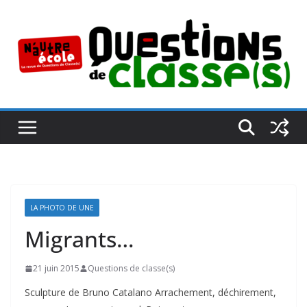
Passer
au
contenu
LA PHOTO DE UNE
Migrants…
21 juin 2015
Questions de classe(s)
Sculpture de Bruno Catalano Arrachement, déchirement,