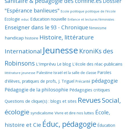
sanitaire & pédagogie des confiné.es
Dossier
"Espérance banlieues"
Ecole politique politique de l'école
Education nouvelle
Ecologie
educ
Enfance et lectures féministes
Enseigner dans le 93 - Chronique
féminisme
Histoire, littérature
handicap
histoire
Jeunesse
KroniKs des
International
Robinsons
L'Imprévu
Le blog L'école des réac-publicains
Paroles
Palestine Israël et la salle de classe
littérature jeunesse
pédagogie
d'élèves, pratiques de profs, J. Triguel
Précarité
Pédagogie de la philosophie
Pédagogies critiques
Revues
Social,
Questions de clique(s) : blogs et sites
écologie
École,
syndicalisme
Vivre et dire nos luttes
Éduc, pédagogie
histoire et Cie
Éducation