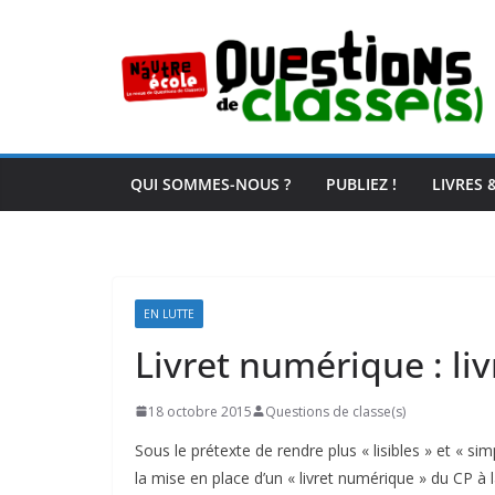
Passer
au
contenu
QUI SOMMES-NOUS ?
PUBLIEZ !
LIVRES 
EN LUTTE
Livret numérique : livr
18 octobre 2015
Questions de classe(s)
Sous le prétexte de rendre plus « lisibles » et « simp
la mise en place d’un « livret numérique » du CP à 