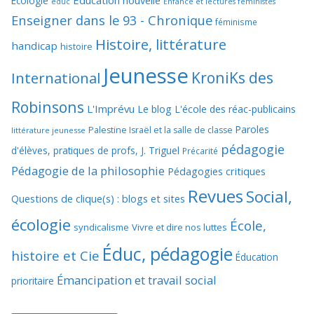
Education nouvelle
Ecologie
educ
Enfance et lectures féministes
Enseigner dans le 93 - Chronique
féminisme
Histoire, littérature
handicap
histoire
Jeunesse
KroniKs des
International
Robinsons
L'Imprévu
Le blog L'école des réac-publicains
Paroles
Palestine Israël et la salle de classe
littérature jeunesse
pédagogie
d'élèves, pratiques de profs, J. Triguel
Précarité
Pédagogie de la philosophie
Pédagogies critiques
Revues
Social,
Questions de clique(s) : blogs et sites
écologie
École,
syndicalisme
Vivre et dire nos luttes
Éduc, pédagogie
histoire et Cie
Éducation
Émancipation et travail social
prioritaire