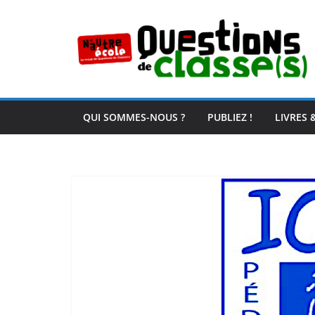
Passer
au
contenu
QUI SOMMES-NOUS ?
PUBLIEZ !
LIVRES 