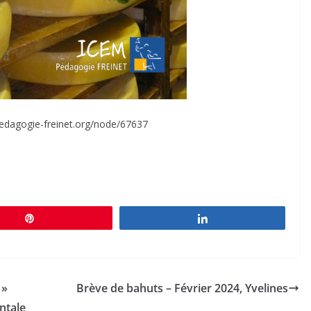
edagogie-freinet.org/node/67637
Épingle
Partagez
 »
Brève de bahuts – Février 2024, Yvelines
ntale