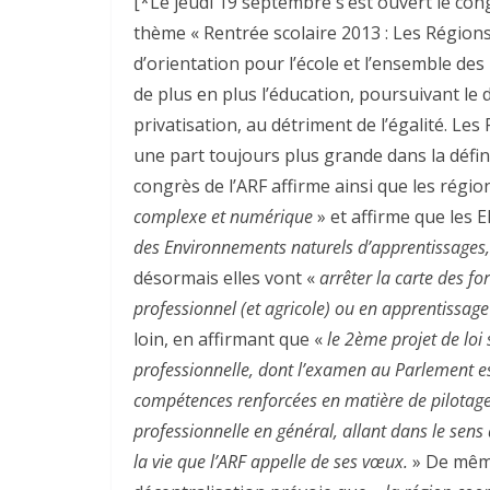
[*Le jeudi 19 septembre s’est ouvert le cong
thème « Rentrée scolaire 2013 : Les Régions et
d’orientation pour l’école et l’ensemble des 
de plus en plus l’éducation, poursuivant le
privatisation, au détriment de l’égalité. Le
une part toujours plus grande dans la défin
congrès de l’ARF affirme ainsi que les régi
complexe et numérique
» et affirme que les
des Environnements naturels d’apprentissages,
désormais elles vont «
arrêter la carte des fo
professionnel (et agricole) ou en apprentissage
loin, en affirmant que «
le 2ème projet de loi 
professionnelle, dont l’examen au Parlement e
compétences renforcées en matière de pilotage 
professionnelle en général, allant dans le sens
la vie que l’ARF appelle de ses vœux.
» De même 