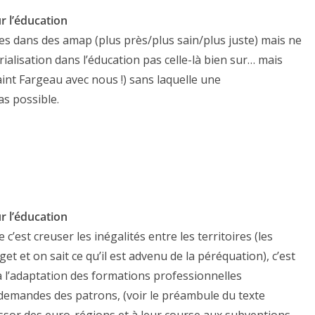
r l’éducation
s dans des amap (plus près/plus sain/plus juste) mais ne
ialisation dans l’éducation pas celle-là bien sur… mais
aint Fargeau avec nous !) sans laquelle une
as possible.
r l’éducation
 c’est creuser les inégalités entre les territoires (les
t et on sait ce qu’il est advenu de la péréquation), c’est
 à l’adaptation des formations professionnelles
demandes des patrons, (voir le préambule du texte
l’essor des euro-régions et à leur course aux subventions