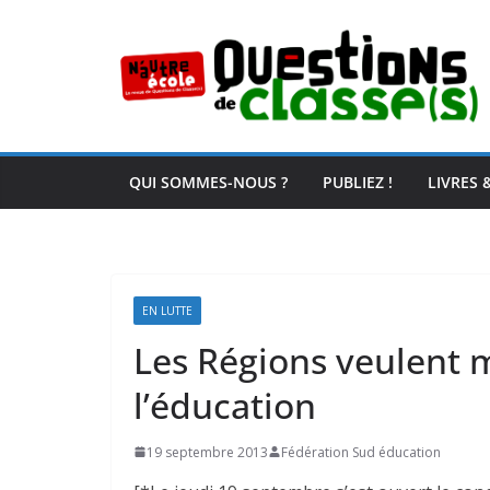
Passer
au
contenu
QUI SOMMES-NOUS ?
PUBLIEZ !
LIVRES 
EN LUTTE
Les Régions veulent m
l’éducation
19 septembre 2013
Fédération Sud éducation