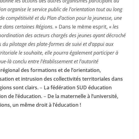
donne les actions des autres organismes participant au
ion organise le service public de l’orientation tout au long
de compétitivité et du Plan d’action pour la jeunesse, une
e dans certaines Régions.
» Dans le même esprit, «
les
coordination des acteurs chargés des jeunes ayant décroché
s du pilotage des plate-formes de suivi et d’appui aux
erritoriale le souhaite, elle pourra également participer à
que-là conclu entre l’établissement et l’autorité
régional des formations et de l’orientation,
tion et intrusion des collectivités territoriales dans
gions sont clairs.
–
La fédération SUD éducation
ion de l’éducation.
–
De la maternelle à l’université,
gions, un même droit à l’éducation !