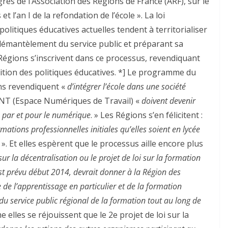
rès de l’Association des Régions de France (ARF), sur le
 l’an I de la refondation de l’école ». La loi
politiques éducatives actuelles tendent à territorialiser
 démantèlement du service public et préparant sa
s Régions s’inscrivent dans ce processus, revendiquant
ition des politiques éducatives. *] Le programme du
ons revendiquent «
d’intégrer l’école dans une société
 ENT (Espace Numériques de Travail) «
doivent devenir
 par et pour le numérique
. » Les Régions s’en félicitent :
rmations professionnelles initiales qu’elles soient en lycée
». Et elles espèrent que le processus aille encore plus
sur la décentralisation ou le projet de loi sur la formation
st prévu début 2014, devrait donner à la Région des
de l’apprentissage en particulier et de la formation
 du service public régional de la formation tout au long de
elles se réjouissent que le 2e projet de loi sur la