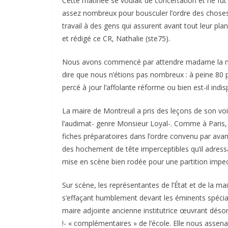
Cette matinée se voulait de concertation et ne fut
assez nombreux pour bousculer l’ordre des choses.
travail à des gens qui assurent avant tout leur plan 
et rédigé ce CR, Nathalie (ste75).
Nous avons commencé par attendre madame la minis
dire que nous n’étions pas nombreux : à peine 80 pa
percé à jour l’affolante réforme ou bien est-il indis
La maire de Montreuil a pris des leçons de son voi
l’audimat- genre Monsieur Loyal-. Comme à Paris, il 
fiches préparatoires dans l’ordre convenu par avanc
des hochement de tête imperceptibles qu’il adressa
mise en scène bien rodée pour une partition impe
Sur scène, les représentantes de l’État et de la mair
s’effaçant humblement devant les éminents spécial
maire adjointe ancienne institutrice œuvrant dés
!- « complémentaires » de l’école. Elle nous assena