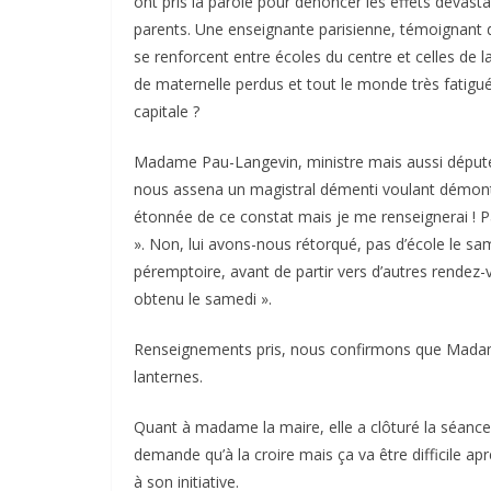
ont pris la parole pour dénoncer les effets dévasta
parents. Une enseignante parisienne, témoignant de
se renforcent entre écoles du centre et celles de la
de maternelle perdus et tout le monde très fatigué.
capitale ?
Madame Pau-Langevin, ministre mais aussi députée 
nous assena un magistral démenti voulant démontre
étonnée de ce constat mais je me renseignerai ! Par
». Non, lui avons-nous rétorqué, pas d’école le sam
péremptoire, avant de partir vers d’autres rendez-vou
obtenu le samedi ».
Renseignements pris, nous confirmons que Madam
lanternes.
Quant à madame la maire, elle a clôturé la séance 
demande qu’à la croire mais ça va être difficile a
à son initiative.