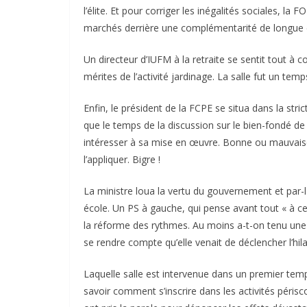
l’élite. Et pour corriger les inégalités sociales, la
marchés derrière une complémentarité de longue dat
Un directeur d’IUFM à la retraite se sentit tout à co
mérites de l’activité jardinage. La salle fut un t
Enfin, le président de la FCPE se situa dans la stri
que le temps de la discussion sur le bien-fondé de
intéresser à sa mise en œuvre. Bonne ou mauvaise 
l’appliquer. Bigre !
La ministre loua la vertu du gouvernement et par-
école. Un PS à gauche, qui pense avant tout « à ce
la réforme des rythmes. Au moins a-t-on tenu une 
se rendre compte qu’elle venait de déclencher l’hilar
Laquelle salle est intervenue dans un premier temp
savoir comment s’inscrire dans les activités périsc