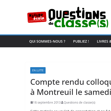
Passer
au
contenu
QUI SOMMES-NOUS ?
PUBLIEZ !
LIVRES 
EN LUTTE
Compte rendu colloqu
à Montreuil le samed
18 septembre 2013
Questions de classe(s)