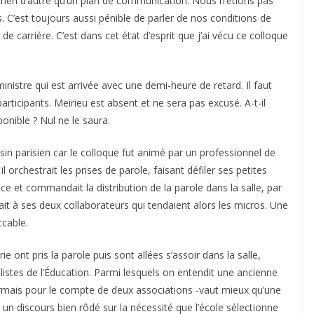
 rien d’autre qu’un plan de communication. Nous n’étions pas
 C’est toujours aussi pénible de parler de nos conditions de
de carrière. C’est dans cet état d’esprit que j’ai vécu ce colloque
tre qui est arrivée avec une demi-heure de retard. Il faut
rticipants. Meirieu est absent et ne sera pas excusé. A-t-il
ponible ? Nul ne le saura.
sin parisien car le colloque fut animé par un professionnel de
orchestrait les prises de parole, faisant défiler ses petites
e et commandait la distribution de la parole dans la salle, par
it à ses deux collaborateurs qui tendaient alors les micros. Une
ccable.
ie ont pris la parole puis sont allées s’assoir dans la salle,
istes de l’Éducation. Parmi lesquels on entendit une ancienne
ormais pour le compte de deux associations -vaut mieux qu’une
 un discours bien rôdé sur la nécessité que l’école sélectionne