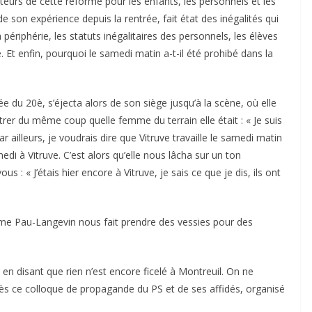
teurs de cette réforme pour les enfants, les personnels et les
 son expérience depuis la rentrée, fait état des inégalités qui
 périphérie, les statuts inégalitaires des personnels, les élèves
 Et enfin, pourquoi le samedi matin a-t-il été prohibé dans la
du 20è, s’éjecta alors de son siège jusqu’à la scène, où elle
r du même coup quelle femme du terrain elle était : « Je suis
 ailleurs, je voudrais dire que Vitruve travaille le samedi matin
edi à Vitruve. C’est alors qu’elle nous lâcha sur un ton
s : « J’étais hier encore à Vitruve, je sais ce que je dis, ils ont
e Pau-Langevin nous fait prendre des vessies pour des
en disant que rien n’est encore ficelé à Montreuil. On ne
près ce colloque de propagande du PS et de ses affidés, organisé